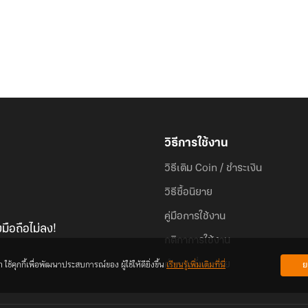
วิธีการใช้งาน
วิธีเติม Coin / ชำระเงิน
วิธีซื้อนิยาย
คู่มือการใช้งาน
มือถือไม่ลง!
กติกาการใช้งาน
้คุกกี้เพื่อพัฒนาประสบการณ์ของ ผู้ใช้ให้ดียิ่งขึ้น
เรียนรู้เพิ่มเติมที่นี่
ย
คำถามที่พบบ่อย