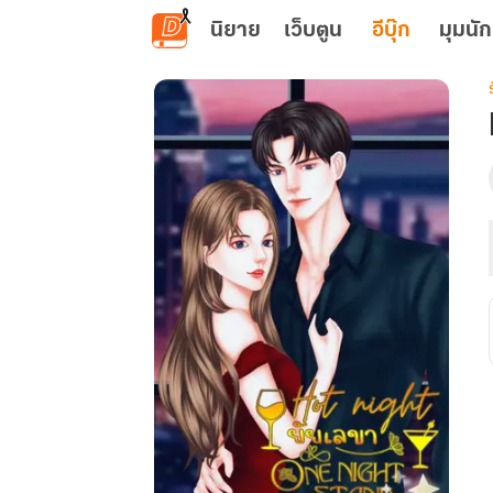
ข้ามไปยังเนื้อหาหลัก
นิยาย
เว็บตูน
อีบุ๊ก
มุมนัก
เ