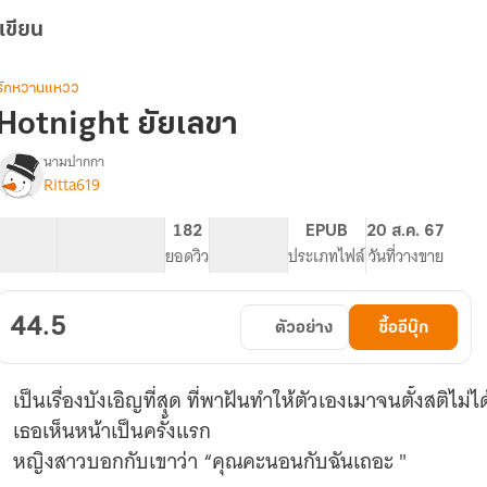
เขียน
รักหวานแหวว
Hotnight ยัยเลขา
นามปากกา
Ritta619
Hot
รื่อง
night
ยัย
20.4K
128
182
PG ทั่วไป
EPUB
20 ส.ค. 67
เลขา
จำนวนคำ
จำนวนหน้า (A5)
ยอดวิว
ระดับเนื้อหา
ประเภทไฟล์
วันที่วางขาย
44.5
ตัวอย่าง
ซื้ออีบุ๊ก
เป็นเรื่องบังเอิญที่สุด ที่พาฝันทำให้ตัวเองเมาจนตั้งสติไม่ไ
เธอเห็นหน้าเป็นครั้งแรก
หญิงสาวบอกกับเขาว่า “คุณคะนอนกับฉันเถอะ "