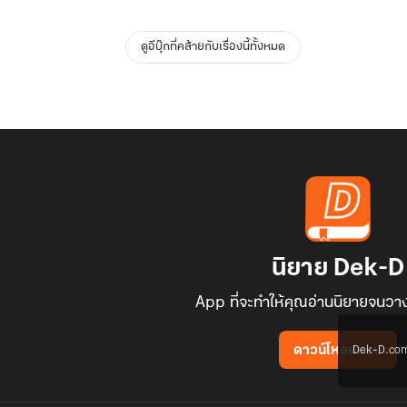
ดูอีบุ๊กที่คล้ายกับเรื่องนี้ทั้งหมด
นิยาย Dek-D
App ที่จะทำให้คุณอ่านนิยายจนวาง
Dek-D.com ใช
ดาวน์โหลดแอป