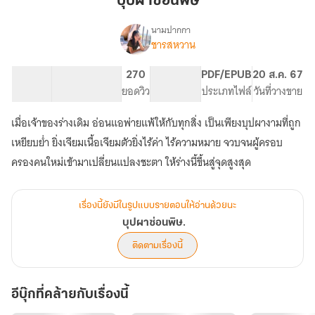
บุปผาซ่อนพิษ
นามปากกา
ชารสหวาน
เรื่อง
บุปผา
ซ่อน
49.02K
287
270
PG ทั่วไป
PDF/EPUB
20 ส.ค. 67
พิษ.
จำนวนคำ
จำนวนหน้า (A5)
ยอดวิว
ระดับเนื้อหา
ประเภทไฟล์
วันที่วางขาย
เมื่อเจ้าของร่างเดิม อ่อนแอพ่ายแพ้ให้กับทุกสิ่ง เป็นเพียงบุปผางามที่ถูก
เหยียบย่ำ ยิ่งเจียมเนื้อเจียมตัวยิ่งไร้ค่า ไร้ความหมาย จวบจนผู้ครอบ
ครองคนใหม่เข้ามาเปลี่ยนแปลงชะตา ให้ร่างนี้ขึ้นสู่จุดสูงสุด
เรื่องนี้ยังมีในรูปแบบรายตอนให้อ่านด้วยนะ
บุปผาซ่อนพิษ.
ติดตามเรื่องนี้
อีบุ๊กที่คล้ายกับเรื่องนี้