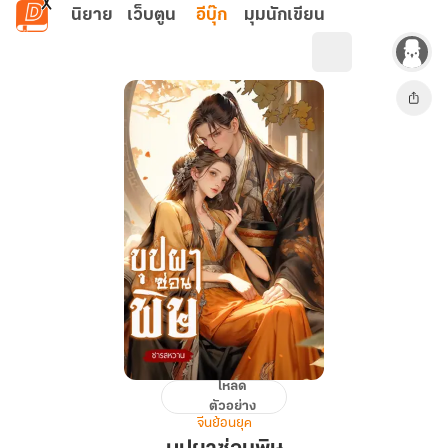
ข้ามไปยังเนื้อหาหลัก
นิยาย
เว็บตูน
อีบุ๊ก
มุมนักเขียน
โหลด
บุปผา
ตัวอย่าง
ซ่อน
จีนย้อนยุค
พิษ