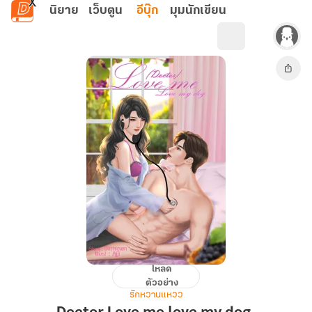
ข้ามไปยังเนื้อหาหลัก
นิยาย
เว็บตูน
อีบุ๊ก
มุมนักเขียน
โหลด
Doctor
ตัวอย่าง
Love
รักหวานแหวว
me