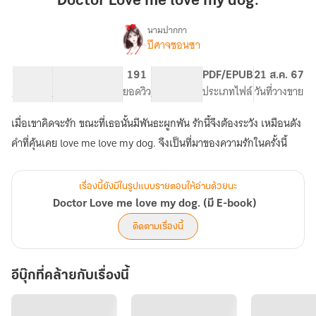
Doctor Love me love my dog.
love
my
นามปากกา
ปีศาจชอนซา
Doctor
dog.
เรื่อง
Love
me
77.86K
337
191
PG ทั่วไป
PDF/EPUB
21 ส.ค. 67
love
จำนวนคำ
จำนวนหน้า (A5)
ยอดวิว
ระดับเนื้อหา
ประเภทไฟล์
วันที่วางขาย
my
dog.
เมื่อเขาคิดจะรัก ขณะที่เธอนั้นมีพันธะผูกพัน รักนี้จึงต้องระวัง เหมือนดัง
(มี
คำที่คุ้นเคย love me love my dog. จึงเป็นที่มาของความรักในครั้งนี้
E-
book)
เรื่องนี้ยังมีในรูปแบบรายตอนให้อ่านด้วยนะ
Doctor Love me love my dog. (มี E-book)
ติดตามเรื่องนี้
อีบุ๊กที่คล้ายกับเรื่องนี้