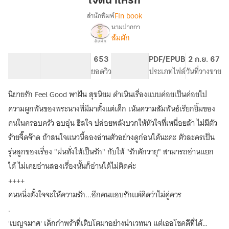
เจตนาให้รัก
Fin book
สำนักพิมพ์
นามปากกา
เรื่อง
ส้มผัก
เจตนา
ให้
รัก
214.53K
600
653
PG ทั่วไป
PDF/EPUB
2 ก.ย. 67
(มี
จำนวนคำ
จำนวนหน้า (A5)
ยอดวิว
ระดับเนื้อหา
ประเภทไฟล์
วันที่วางขาย
E-
book
นิยายรัก Feel Good พาฝัน สุขนิยม ดำเนินเรื่องแบบค่อยเป็นค่อยไป
+
ความผูกพันของพระนางที่มีมาตั้งแต่เด็ก เน้นความสัมพันธ์เรียกยิ้มของ
เปิด
จอง
คนในครอบครัว อบอุ่น ฮีลใจ ปล่อยพลังบวกให้หัวใจที่เหนื่อยล้า ไม่มีตัว
เล่ม)
ร้ายจี๊ดจ๊าด ถ้าสนใจแนวนี้ลองอ่านตัวอย่างดูก่อนได้นะคะ ตัวละครเป็น
รุ่นลูกของเรื่อง "ฝนทั่งให้เป็นรัก" กับให้ "รักดักวายุ" สามารถอ่านแยก
ได้ ไม่เคยอ่านสองเรื่องนั้นก็อ่านได้ไม่ติดค่ะ
++++
คนหนึ่งตั้งใจจะให้ความรัก...อีกคนแอบรักแต่คิดว่าไม่คู่ควร
.
'เบญจมาศ' เด็กกำพร้าที่เติบโตมาอย่างน่าเวทนา แต่เธอโชคดีที่ได้