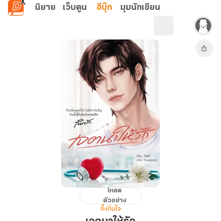
ข้ามไปยังเนื้อหาหลัก
นิยาย
เว็บตูน
อีบุ๊ก
มุมนักเขียน
โหลด
เจตนา
ตัวอย่าง
ให้
ซึ้งกินใจ
รัก