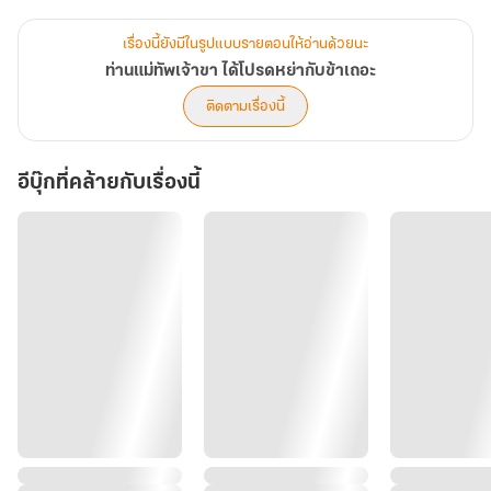
“ท่านแม่ทัพ ได้โปรดหย่ากับข้าเถอะ” น้ำเสียงอ่อนหวานดังขึ้นด้วยท่าทาง
เรื่องนี้ยังมีในรูปแบบรายตอนให้อ่านด้วยนะ
น่าสงสาร ทว่าชายหนุ่มกลับยกยิ้มมุมปาก แล้วพูดขึ้นด้วยน้ำเสียงเย็นชา
ท่านแม่ทัพเจ้าขา ได้โปรดหย่ากับข้าเถอะ
ติดตามเรื่องนี้
“รอให้ฮูหยินคลอดบุตรชายหญิงให้ข้าสักสองคน แล้วข้าจะหย่าให้เป็น
อย่างไร”
อีบุ๊กที่คล้ายกับเรื่องนี้