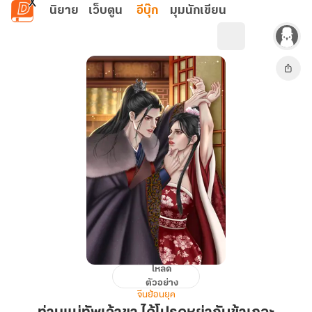
ข้ามไปยังเนื้อหาหลัก
นิยาย
เว็บตูน
อีบุ๊ก
มุมนักเขียน
โหลด
ท่าน
ตัวอย่าง
แม่ทัพ
จีนย้อนยุค
เจ้าขา