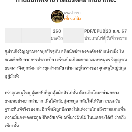
ท่านแม่ทัพเจ้าขา ได้โปรดหย่ากับข้าเถอะ
ได้
โปรด
นามปากกา
เสี่ยวเย่ผิง
เรื่อง
หย่า
ท่าน
กับ
แม่ทัพ
58.64K
228
260
PG ทั่วไป
PDF/EPUB
23 ส.ค. 67
ข้า
เจ้าขา
จำนวนคำ
จำนวนหน้า (A5)
ยอดวิว
ระดับเนื้อหา
ประเภทไฟล์
วันที่วางขาย
เถอะ
ได้
โปรด
ซูม่านถิงวิญญาณจากยุคปัจจุบัน อดีตนักฆ่าขององค์กรลับแห่งหนึ่ง ใน
หย่า
กับ
ขณะที่กลับจากการทำภารกิจ เครื่องบินเกิดตกกลางมหาสมุทร วิญญาณ
ข้า
ของนางจึงถูกส่งมาต่างยุคต่างสมัย เข้ามาอยู่ในร่างของคุณหนูใหญ่สกุล
เถอะ
ซูผู้มั่งคั่ง
ทว่าคุณหนูใหญ่ผู้ตกอับที่ถูกอุ้มผิดตัวไปนั่น ต้องเติบโตมาท่ามกลาง
ชนบทอย่างยากลำบาก เมื่อได้กลับสู่ตระกูล กลับไม่ได้รับการยอมรับ
ฐานะที่แท้จริงของตน อีกทั้งยังถูกบิดาส่งไปแต่งงานไกลถึงชายแดนเพื่อ
ความมั่นคงขอตระกูล ชีวิตวัยเกษียณที่นางฝันใฝ่ ไหนเลยจะได้รับง่ายถึง
เพียงนั้น