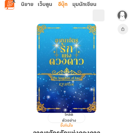
ข้ามไปยังเนื้อหาหลัก
นิยาย
เว็บตูน
อีบุ๊ก
มุมนักเขียน
โหลด
อาณาจักร
ตัวอย่าง
รัก
ซึ้งกินใจ
แห่ง