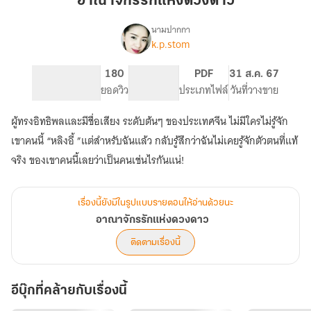
อาณาจักรรักแห่งดวงดาว
ดวงดาว
นามปากกา
k.p.stom
เรื่อง
อาณาจักร
รัก
206
180
PG ทั่วไป
PDF
31 ส.ค. 67
แห่ง
จำนวนหน้า (A5)
ยอดวิว
ระดับเนื้อหา
ประเภทไฟล์
วันที่วางขาย
ดวงดาว
ผู้ทรงอิทธิพลและมีชื่อเสียง ระดับต้นๆ ของประเทศจีน ไม่มีใครไม่รู้จัก
เขาคนนี้ “หลิงอี้ ”แต่สำหรับฉันแล้ว กลับรู้สึกว่าฉันไม่เคยรู้จักตัวตนที่แท้
จริง ของเขาคนนี้เลยว่าเป็นคนเช่นไรกันแน่!
เรื่องนี้ยังมีในรูปแบบรายตอนให้อ่านด้วยนะ
อาณาจักรรักแห่งดวงดาว
ติดตามเรื่องนี้
อีบุ๊กที่คล้ายกับเรื่องนี้