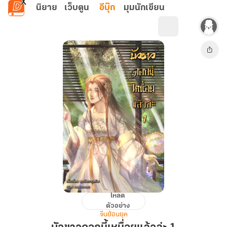
ข้ามไปยังเนื้อหาหลัก
นิยาย
เว็บตูน
อีบุ๊ก
มุมนักเขียน
โหลด
บัวขาว
ตัวอย่าง
ดอก
จีนย้อนยุค
นี้