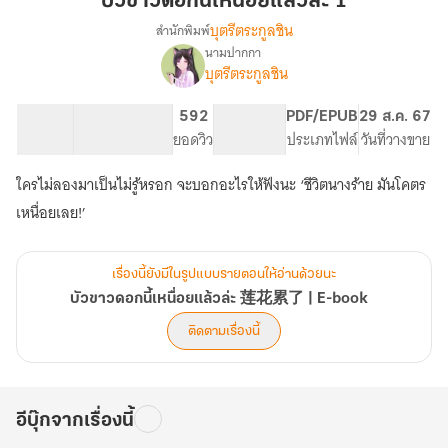
บัวขาวดอกนี้เหนื่อยแล้วล่ะ 1
เหนื่อย
บุตรีตระกูลชิน
สำนักพิมพ์
แล้ว
นามปากกา
เรื่อง
ล่ะ
บุตรีตระกูลชิน
บัวขาว
1
ดอก
นี้
90.22K
402
592
PG ทั่วไป
PDF/EPUB
29 ส.ค. 67
เหนื่อย
จำนวนคำ
จำนวนหน้า (A5)
ยอดวิว
ระดับเนื้อหา
ประเภทไฟล์
วันที่วางขาย
แล้ว
ล่ะ
ใครไม่ลองมาเป็นไม่รู้หรอก จะบอกอะไรให้ฟังนะ ‘ชีวิตนางร้าย มันโคตร
莲
เหนื่อยเลย!’
花
累
了
|
เรื่องนี้ยังมีในรูปแบบรายตอนให้อ่านด้วยนะ
E-
บัวขาวดอกนี้เหนื่อยแล้วล่ะ 莲花累了 | E-book
book
ติดตามเรื่องนี้
อีบุ๊กจากเรื่องนี้