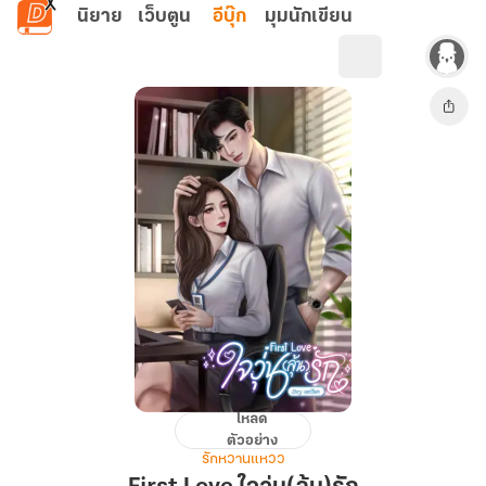
ข้ามไปยังเนื้อหาหลัก
นิยาย
เว็บตูน
อีบุ๊ก
มุมนักเขียน
โหลด
First
ตัวอย่าง
Love
รักหวานแหวว
ใจ