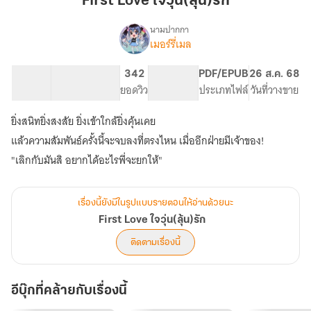
First Love ใจวุ่น(ลุ้น)รัก
วุ่น(ลุ้น)รัก
นามปากกา
เมอร์รี่เมล
First
เรื่อง
Love
ใจ
112.3K
596
342
PG ทั่วไป
PDF/EPUB
26 ส.ค. 68
วุ่น(ลุ้น)รัก
จำนวนคำ
จำนวนหน้า (A5)
ยอดวิว
ระดับเนื้อหา
ประเภทไฟล์
วันที่วางขาย
ยิ่งสนิทยิ่งสงสัย ยิ่งเข้าใกล้ยิ่งคุ้นเคย
แล้วความสัมพันธ์ครั้งนี้จะจบลงที่ตรงไหน เมื่ออีกฝ่ายมีเจ้าของ!
"เลิกกับมันสิ อยากได้อะไรพี่จะยกให้"
เรื่องนี้ยังมีในรูปแบบรายตอนให้อ่านด้วยนะ
First Love ใจวุ่น(ลุ้น)รัก
ติดตามเรื่องนี้
อีบุ๊กที่คล้ายกับเรื่องนี้