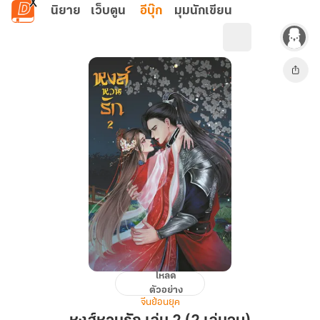
ข้ามไปยังเนื้อหาหลัก
นิยาย
เว็บตูน
อีบุ๊ก
มุมนักเขียน
โหลด
หงส์
ตัวอย่าง
หวน
จีนย้อนยุค
รัก