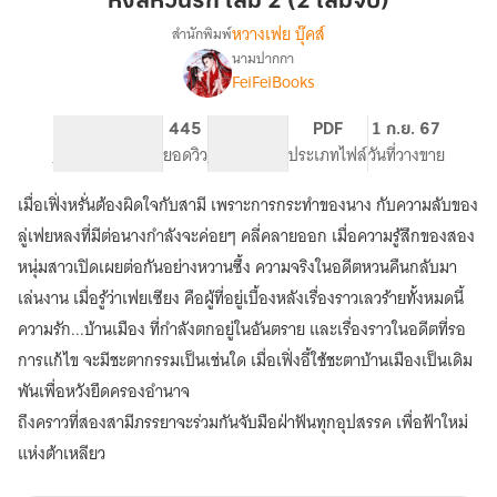
หงส์หวนรัก เล่ม 2 (2 เล่มจบ)
เล่ม
หวางเฟย บุ๊คส์
สำนักพิมพ์
2
นามปากกา
เรื่อง
(2
FeiFeiBooks
หงส์
เล่ม
หวน
จบ)
รัก
401
445
PG ทั่วไป
PDF
1 ก.ย. 67
(รี
จำนวนหน้า (A5)
ยอดวิว
ระดับเนื้อหา
ประเภทไฟล์
วันที่วางขาย
อัพ)
เมื่อเฟิ่งหรั่นต้องผิดใจกับสามี เพราะการกระทำของนาง กับความลับของ
ลู่เฟยหลงที่มีต่อนางกำลังจะค่อยๆ คลี่คลายออก เมื่อความรู้สึกของสอง
หนุ่มสาวเปิดเผยต่อกันอย่างหวานซึ้ง ความจริงในอดีตหวนคืนกลับมา
เล่นงาน เมื่อรู้ว่าเฟยเซียง คือผู้ที่อยู่เบื้องหลังเรื่องราวเลวร้ายทั้งหมดนี้
ความรัก...บ้านเมือง ที่กำลังตกอยู่ในอันตราย และเรื่องราวในอดีตที่รอ
การแก้ไข จะมีชะตากรรมเป็นเช่นใด เมื่อเฟิ่งอี้ใช้ชะตาบ้านเมืองเป็นเดิม
พันเพื่อหวังยึดครองอำนาจ
ถึงคราวที่สองสามีภรรยาจะร่วมกันจับมือฝ่าฟันทุกอุปสรรค เพื่อฟ้าใหม่
แห่งต้าเหลียว