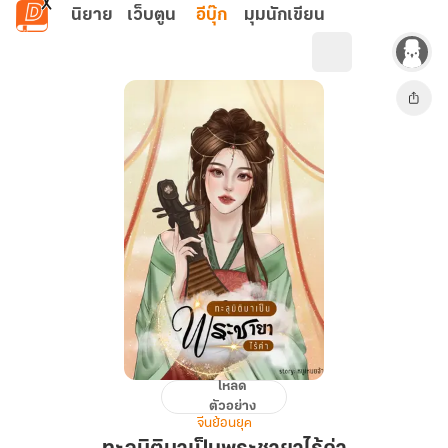
ข้ามไปยังเนื้อหาหลัก
นิยาย
เว็บตูน
อีบุ๊ก
มุมนักเขียน
โหลด
ทะลุ
ตัวอย่าง
มิติ
จีนย้อนยุค
มา