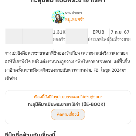
ทะลุมิติมาเป็นพระชายาไร้ค่า
เป็น
พระ
นามปากกา
หนูเหมยจ้า
เรื่อง
ชายา
ทะลุ
ไร้
มิติ
84.65K
457
1.31K
PG ทั่วไป
EPUB
7 ก.ย. 67
ค่า
มา
จำนวนคำ
จำนวนหน้า (A5)
ยอดวิว
ระดับเนื้อหา
ประเภทไฟล์
วันที่วางขาย
เป็น
พระ
จางเย่วชิงคือพระชายาเอกที่ชินอ๋องรังเกียจ เพราะมาแย่งชิงวาสนาของ
ชายา
ไร้
สตรีที่เขาพึงใจ หลังแต่งงานนางถูกวางยาพิษในอาหารจนตาย แต่ฟื้นขึ้น
ค่า
มาอีกครั้งเพราะมีดวงจิตของสายลับสาวจากหน่วย FBI ในยุค 2024มา
(มีE-
เข้าร่าง
BOOK)
เรื่องนี้ยังมีในรูปแบบรายตอนให้อ่านด้วยนะ
ทะลุมิติมาเป็นพระชายาไร้ค่า (มีE-BOOK)
ติดตามเรื่องนี้
อีบุ๊กที่คล้ายกับเรื่องนี้