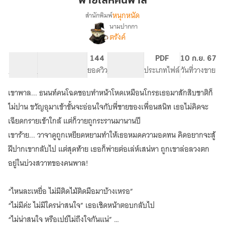
พ่ายเล่ห์คนพาล
พาล
หนุกหนัด
สำนักพิมพ์
นามปากกา
เรื่อง
ตรังค์
พ่าย
เล่ห์
คน
13.28K
73
144
NC 18
PDF
10 ก.ย. 67
พาล
จำนวนคำ
จำนวนหน้า (A5)
ยอดวิว
ระดับเนื้อหา
ประเภทไฟล์
วันที่วางขาย
เขาพาล... ธนนท์คนโฉดชอบทำหน้าโหดเหมือนโกรธเธอมาสักสิบชาติก็
ไม่ปาน ขวัญอุมาเข้าขั้นจะอ่อนใจกับพี่ชายของเพื่อนสนิท เธอไม่คิดจะ
เฉียดกรายเข้าใกล้ แต่ก็วายถูกระรานมานานปี
เขาร้าย... วาจาดูถูกเหยียดหยามทำให้เธอหมดความอดทน คิดอยากจะสู้
ฝีปากเขากลับไป แต่สุดท้าย เธอก็พ่ายต่อเล่ห์เสน่หา ถูกเขาล่อลวงตก
อยู่ในบ่วงสวาทของคนพาล!
“ไหนละเหยื่อ ไม่มีติดไม้ติดมือมาบ้างเหรอ”
“ไม่มีค่ะ ไม่มีใครน่าสนใจ” เธอเชิดหน้าตอบกลับไป
“ไม่น่าสนใจ หรือเปย์ไม่ถึงใจกันแน่”