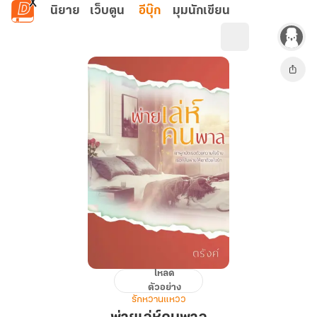
ข้ามไปยังเนื้อหาหลัก
นิยาย
เว็บตูน
อีบุ๊ก
มุมนักเขียน
โหลด
พ่าย
ตัวอย่าง
เล่ห์
รักหวานแหวว
คน