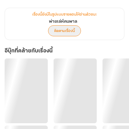
“พี่นนท์ หึ หรือพี่นนท์คิดว่าตัวเองเปย์ไหว ก็ลองดูได้นะคะ”
ขวัญอุมาหมดความอดทน เธอจึงงัดเอาไม้ตายสุดท้ายมาสู้ ในเมื่อเปลี่ยน
เรื่องนี้ยังมีในรูปแบบรายตอนให้อ่านด้วยนะ
ความคิดร้ายๆ ของเขาไม่ได้ เธอก็เป็นผู้หญิงร้ายๆ แบบที่เขาอยากให้เป็น
พ่ายเล่ห์คนพาล
ก็แล้วกัน ถึงตอนนี้เธอไม่มีอะไรจะเสียแล้ว
ติดตามเรื่องนี้
“เท่าไรว่ามา” ป๋าสายเปย์ใจถึงสอบถามราคา
“หนึ่งแสน”
อีบุ๊กที่คล้ายกับเรื่องนี้
“หึ ลีลาเด็ดคุ้มค่าตัวหรือเปล่า”
วาจาจาบจ้วงหยาบคายทำเอาน้ำตาคนฟังแทบร่วง แต่กระนั้นก็ยังยืนหยัด
ต่อปากต่อคำกับเขาต่อได้ ไม่ใช่เพราะความแข็งแกร่ง แต่เพราะอ่อนแอ
จนไม่มีอะไรจะต่อกรกับเขาแล้วต่างหาก
“คุ้มไม่คุ้มก็ต้องพิสูจน์ค่ะ ถ้าพี่นนท์กล้า”