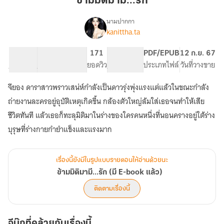
ข้ามมิติมามี...รัก
นามปากกา
kanittha.ta
เรื่อง
ข้าม
มิติ
31.14K
356
171
PG ทั่วไป
PDF/EPUB
12 ก.ย. 67
มามี...รัก
จำนวนคำ
จำนวนหน้า (A5)
ยอดวิว
ระดับเนื้อหา
ประเภทไฟล์
วันที่วางขาย
(มี
E-
จียอง ดาราสาวพราวเสน่ห์กำลังเป็นดาวรุ่งพุ่งแรงแต่แล้วในขณะกำลัง
book
แล้ว)
ถ่ายงานละครอยู่อุบัติเหตุเกิดขึ้น กล้องตัวใหญ่ล้มใส่เธอจนทำให้เสีย
ชีวิตทันที แล้วเธอก็ทะลุมิติมาในร่างของใครคนหนึ่งที่นอนครางอยู่ใต้ร่าง
บุรุษที่ร่างกายกำยำแข็งและแรงมาก
เรื่องนี้ยังมีในรูปแบบรายตอนให้อ่านด้วยนะ
ข้ามมิติมามี...รัก (มี E-book แล้ว)
ติดตามเรื่องนี้
อีบุ๊กที่คล้ายกับเรื่องนี้