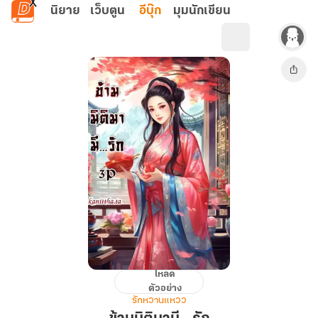
ข้ามไปยังเนื้อหาหลัก
นิยาย
เว็บตูน
อีบุ๊ก
มุมนักเขียน
โหลด
ข้าม
ตัวอย่าง
มิติ
รักหวานแหวว
มามี...รัก