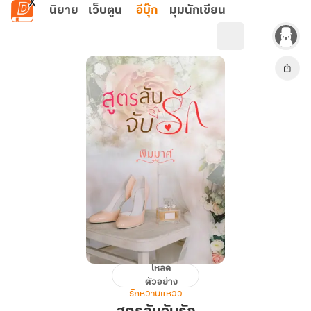
ข้ามไปยังเนื้อหาหลัก
นิยาย
เว็บตูน
อีบุ๊ก
มุมนักเขียน
โหลด
สูตร
ตัวอย่าง
ลับ
รักหวานแหวว
จับ