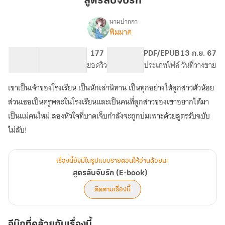
สูตรลับจับรัก
รัก
นามปากกา
พิมมาศ
เรื่อง
สูตร
ลับ
91.49K
574
177
PG ทั่วไป
PDF/EPUB
13 ก.ย. 67
จับ
จำนวนคำ
จำนวนหน้า (A5)
ยอดวิว
ระดับเนื้อหา
ประเภทไฟล์
วันที่วางขาย
รัก
(E-
เขาเป็นเจ้าของโรงเรียน เป็นนักเล่านิทาน เป็นทุกอย่างให้ลูกสาวตัวน้อย
book)
ส่วนเธอเป็นครูพละในโรงเรียนและเป็นคนที่ลูกสาวของเขาอยากได้มา
เป็นแม่คนใหม่ สองหัวใจที่บาดเจ็บกำลังจะถูกบ่มเพาะด้วยสูตรรับฉบับ
ไม่ลับ!
เรื่องนี้ยังมีในรูปแบบรายตอนให้อ่านด้วยนะ
สูตรลับจับรัก (E-book)
ติดตามเรื่องนี้
อีบุ๊กที่คล้ายกับเรื่องนี้