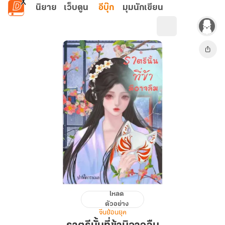
ข้ามไปยังเนื้อหาหลัก
นิยาย
เว็บตูน
อีบุ๊ก
มุมนักเขียน
โหลด
ราตรี
ตัวอย่าง
นั้น
จีนย้อนยุค
ที่