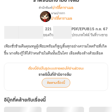
ราตรีนั้นที่ข้ามิอาจลืม
ข้า
ปาร์ตี้คาราเมล
สำนักพิมพ์
มิ
นามปากกา
เรื่อง
อาจ
ปาร์ตี้คาราเมล
ราตรี
ลืม
นั้น
ที่
44.96K
230
221
PG ทั่วไป
PDF/EPUB
15 ก.ย. 67
ข้า
จำนวนคำ
จำนวนหน้า (A5)
ยอดวิว
ระดับเนื้อหา
ประเภทไฟล์
วันที่วางขาย
มิ
อาจ
เพียงชั่วข้ามคืนคุณหนูผู้เพียบพร้อมก็สูญสิ้นทุกอย่างความโหดร้ายที่เกิด
ลืม
ขึ้น นางต้องรู้ให้ได้ว่าคนร้ายในคืนนั้นเป็นใคร เลือดต้องล้างด้วยเลือด
เรื่องนี้ยังมีในรูปแบบรายตอนให้อ่านด้วยนะ
ราตรีนั้นที่ข้ามิอาจลืม
ติดตามเรื่องนี้
อีบุ๊กที่คล้ายกับเรื่องนี้