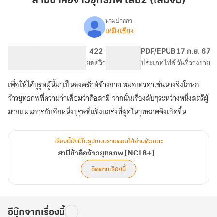
สามีข้าคือจ้าวยุทธภพ เล่ม2 (เล่มจบ)
จ้าว
ยุทธ
นามปากกา
เหมิงเซียง
เรื่อง
ภพ
สามี
เล่ม2
ข้า
198.33K
1.18K
422
PG ทั่วไป
PDF/EPUB
17 ก.ย. 67
(เล่ม
คือ
จำนวนคำ
จำนวนหน้า (A5)
ยอดวิว
ระดับเนื้อหา
ประเภทไฟล์
วันที่วางขาย
จบ)
จ้าว
ยุทธ
เพื่อให้ได้บุรุษผู้นี้มาเป็นองครักษ์ข้างกาย หมอเทวดาเช่นนางจึงโกหก
ภพ
[NC18+]
จ้าวยุทธภพที่ความจำเสื่อมว่าคือสามี จากนั้นเรื่องลับๆระหว่างหนึ่งสตรีผู้
มากแผนการกับอีกหนึ่งบุรุษที่แข็งแกร่งที่สุดในยุทธภพจึงเกิดขึ้น
เรื่องนี้ยังมีในรูปแบบรายตอนให้อ่านด้วยนะ
สามีข้าคือจ้าวยุทธภพ [NC18+]
ติดตามเรื่องนี้
อีบุ๊กจากเรื่องนี้