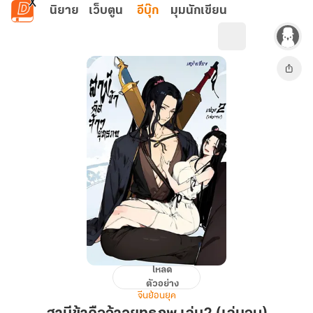
ข้ามไปยังเนื้อหาหลัก
นิยาย
เว็บตูน
อีบุ๊ก
มุมนักเขียน
โหลด
สามี
ตัวอย่าง
ข้า
จีนย้อนยุค
คือ