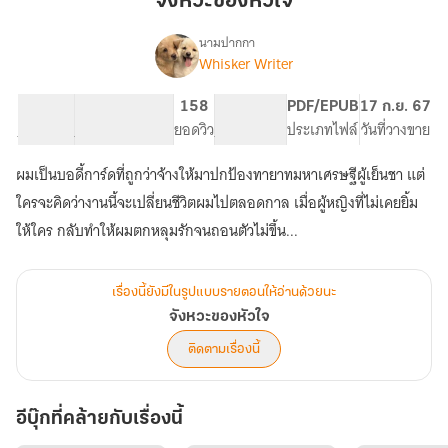
จังหวะของหัวใจ
นามปากกา
Whisker Writer
เรื่อง
จังหวะ
ของ
32.05K
247
158
PG ทั่วไป
PDF/EPUB
17 ก.ย. 67
หัวใจ
จำนวนคำ
จำนวนหน้า (A5)
ยอดวิว
ระดับเนื้อหา
ประเภทไฟล์
วันที่วางขาย
ผมเป็นบอดี้การ์ดที่ถูกว่าจ้างให้มาปกป้องทายาทมหาเศรษฐีผู้เย็นชา แต่
ใครจะคิดว่างานนี้จะเปลี่ยนชีวิตผมไปตลอดกาล เมื่อผู้หญิงที่ไม่เคยยิ้ม
ให้ใคร กลับทำให้ผมตกหลุมรักจนถอนตัวไม่ขึ้น...
เรื่องนี้ยังมีในรูปแบบรายตอนให้อ่านด้วยนะ
จังหวะของหัวใจ
ติดตามเรื่องนี้
อีบุ๊กที่คล้ายกับเรื่องนี้