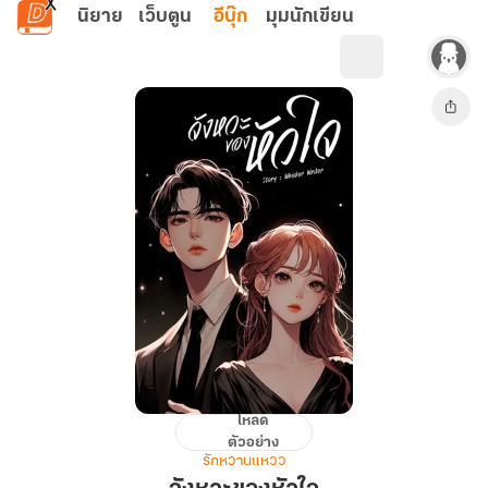
ข้ามไปยังเนื้อหาหลัก
นิยาย
เว็บตูน
อีบุ๊ก
มุมนักเขียน
โหลด
จังหวะ
ตัวอย่าง
ของ
รักหวานแหวว
หัวใจ