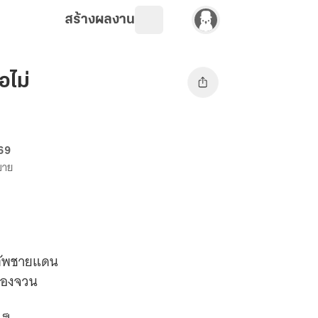
สร้างผลงาน
อไม่
 69
งขาย
ม่ทัพชายแดน
วของจวน