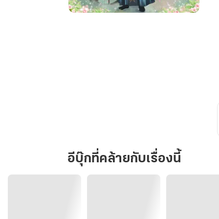
หวน
คืน
อีก
ครา
ข้า
ขอ
เกี้ยว
พา
ท่าน
ได้
หรือ
ไม่
อีบุ๊กที่คล้ายกับเรื่องนี้