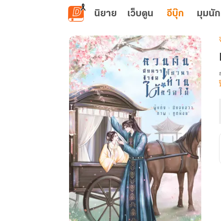
ข้ามไปยังเนื้อหาหลัก
นิยาย
เว็บตูน
อีบุ๊ก
มุมนัก
เ