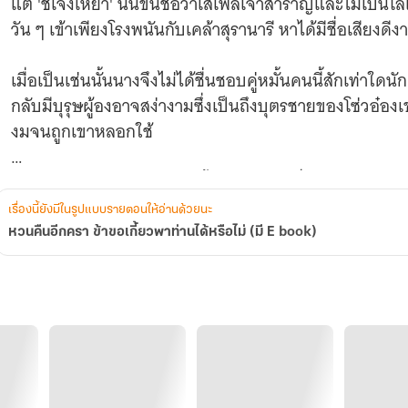
แต่ 'ชีเจิ้งเหยา' นั้นขึ้นชื่อว่าเสเพลเจ้าสำราญและไม่เป็นโ
book)
วัน ๆ เข้าเพียงโรงพนันกับเคล้าสุรานารี หาได้มีชื่อเสียงด
เมื่อเป็นเช่นนั้นนางจึงไม่ได้ชื่นชอบคู่หมั้นคนนี้สักเท่าใดนัก
กลับมีบุรุษผู้องอาจสง่างามซึ่งเป็นถึงบุตรชายของโซ่วอ๋องเ
งมจนถูกเขาหลอกใช้
สุดท้าย...ครอบครัวต้องสูญสิ้น...บิดาและพี่ชายถูกฆ่าต
คนที่นางรักถูกทำร้าย...จวนตระกูลเหรินถูกเผาทำลายจนย่
เรื่องนี้ยังมีในรูปแบบรายตอนให้อ่านด้วยนะ
หวนคืนอีกครา ข้าขอเกี้ยวพาท่านได้หรือไม่ (มี E book)
แม้นางและน้องชายจะหนีรอดออกมาได้แต่ก็ยังถูกตามล่าเ
แต่ผู้ใดจะคาดคิดเล่าว่าห้วงเวลาแห่งความเป็นความตายกลั
ช่วยเหลือเอาไว้
สุดท้ายแม้ตัวนางต้องตายก็ยังได้โอกาสกลับมาแก้ไขความ
แต่หวนคืนอีกครานี้ จะขอเกี้ยวพาคู่หมั้นคนดีของตน