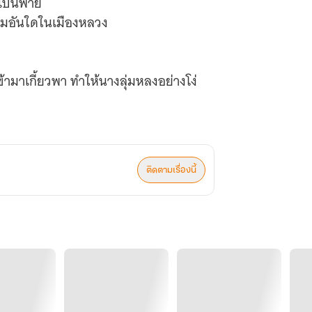
ล้เป็นพาย
ีงามอันใดในเมืองหลวง
ข้ามาเกี้ยวพา ทำให้นางลุ่มหลงอย่างโง่
ายในสนามรบ
อยยับ
ติดตามเรื่องนี้
อาชีวิต
บเป็นคู่หมั้นคนที่นางเคยชิงชังได้มา
ผิดพลาด...