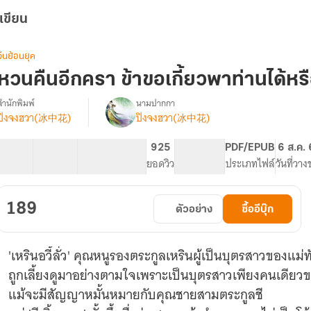
เขียน
จีนย้อนยุค
หวนคืนอีกครา ข้าขอเกี้ยวพาท่านได้หรื
สำนักพิมพ์
นามปากกา
ปิงจงฮวา(冰中花)
ปิงจงฮวา(冰中花)
รื่อง
หวน
คืน
42 ตอน
106.03K
653
925
PG ทั่วไป
PDF/EPUB
6 ส.ค.
อีก
สารบัญ
จำนวนคำ
จำนวนหน้า (A5)
ยอดวิว
ระดับเนื้อหา
ประเภทไฟล์
วันที่วา
ครา
ข้า
ขอ
189
ตัวอย่าง
ซื้ออีบุ๊ก
เกี้ยว
พา
ท่าน
'เหรินอวี้ลั่ว' คุณหนูรองตระกูลเหรินผู้เป็นบุตรสาวของแ
ได้
หรือ
ถูกเลี้ยงดูมาอย่างตามใจเพราะเป็นบุตรสาวเพียงคนเดีย
ไม่
แม้จะมีสัญญาหมั้นหมายกับคุณชายสามตระกูลชี
(มี
E