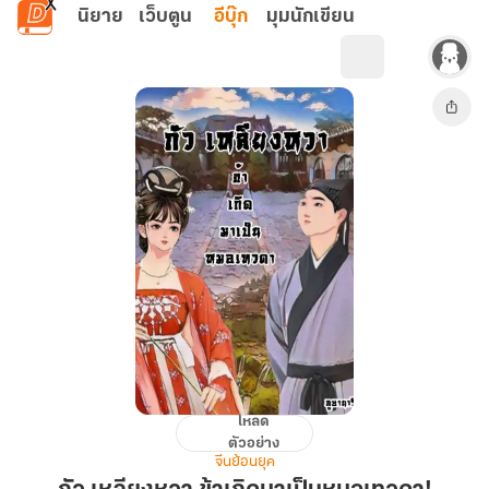
ข้ามไปยังเนื้อหาหลัก
นิยาย
เว็บตูน
อีบุ๊ก
มุมนักเขียน
โหลด
กัว
ตัวอย่าง
เห
จีนย้อนยุค
ลี