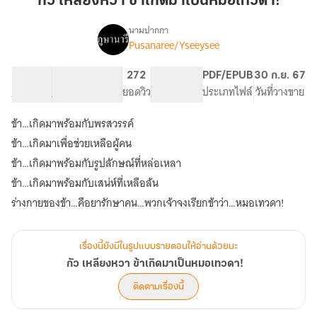
กัว เหลียงหวา ข้าเกิดมาเป็นหมอเทวดา!
ยง
หวา
นามปากกา
Pusanaree/Yseeysee
เรื่อ
ข้า
กัว
ง
เกิด
เห
70.99K
279
272
PG ทั่วไป
PDF/EPUB
30 ก.ย. 67
มา
ลี
จำนวนคำ
จำนวนหน้า (A5)
ยอดวิว
ระดับเนื้อหา
ประเภทไฟล์
วันที่วางขาย
เป็น
ยง
หวา
หมอ
ข้า…เกิดมาพร้อมกับพรสวรรค์
ข้า
เทวดา!
เกิด
ข้า…เกิดมาเพื่อช่วยเหลือผู้คน
มา
ข้า…เกิดมาพร้อมกับรูปลักษณ์ที่หล่อเหลา
เป็น
ข้า…เกิดมาพร้อมกับเสน่ห์ที่เหลือล้น
หมอ
เทวดา!
เรื่องนี้ยังมีในรูปแบบรายตอนให้อ่านด้วยนะ
กัว เหลียงหวา ข้าเกิดมาเป็นหมอเทวดา!
ติดตามเรื่องนี้