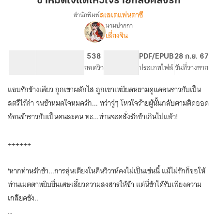
ข้าหมดใจแต่โหวใจร้ายกลับคลั่งรัก
แต่
สเลเตแฟนตาซี
สำนักพิมพ์
โหว
นามปากกา
เรื่อง
ใจร้าย
เลี่ยงจิน
ข้า
กลับ
หมด
คลั่ง
ใจ
42.01K
275
538
PG ทั่วไป
PDF/EPUB
28 ก.ย. 67
รัก
แต่
จำนวนคำ
จำนวนหน้า (A5)
ยอดวิว
ระดับเนื้อหา
ประเภทไฟล์
วันที่วางขาย
โหว
ใจร้าย
แอบรักข้างเดียว ถูกเขาผลักไส ถูกเขาเหยียดหยามดูแคลนราวกับเป็น
กลับ
สตรีไร้ค่า จนข้าหมดใจหมดรัก... ทว่าจู่ๆ โหวใจร้ายผู้นั้นกลับตามติดออด
คลั่ง
รัก
อ้อนข้าราวกับเป็นคนละคน ทะ...ท่านจะคลั่งรักข้าเกินไปแล้ว!
(อ่าน
ฟรี
++++++
ก่อน
ติด
เหรียญ)
'หากท่านรักข้า...การอุ่นเตียงในคืนวิวาห์คงไม่เป็นเช่นนี้ แม้ไม่รักก็ขอให้
ท่านเมตตาหยิบยื่นเศษเสี้ยวความสงสารให้ข้า แต่นี่ข้าได้รับเพียงความ
เกลียดชัง..'