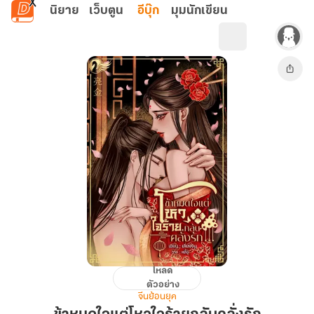
ข้ามไปยังเนื้อหาหลัก
นิยาย
เว็บตูน
อีบุ๊ก
มุมนักเขียน
โหลด
ข้า
ตัวอย่าง
หมด
จีนย้อนยุค
ใจ