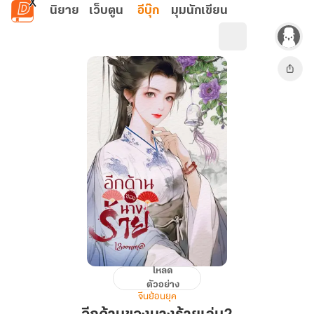
ข้ามไปยังเนื้อหาหลัก
นิยาย
เว็บตูน
อีบุ๊ก
มุมนักเขียน
โหลด
อีก
ตัวอย่าง
ด้าน
จีนย้อนยุค
ของ