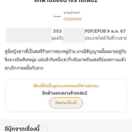
อีกด้านของนางร้ายเล่ม2
นาง
ร้าย
นามปากกา
l3oonm@
เรื่อง
เล่ม2
อีก
ด้าน
35.12K
395
353
PG ทั่วไป
PDF/EPUB
9 ต.ค. 67
ของ
จำนวนคำ
จำนวนหน้า (A5)
ยอดวิว
ระดับเนื้อหา
ประเภทไฟล์
วันที่วางขาย
นาง
ร้าย
ซูมี่หญิงสาวที่เป็นสตรีร้ายกาจของหมู่บ้าน นางมีสัญญาหมั้นหมายอยู่กับ
เล่ม2
ชิงฉางบัณฑิตหนุ่ม แต่แล้ววันหนึ่งเขาก็กลับมาพร้อมสตรีอ่อนหวานแล้ว
ยกเลิกงานหมั้นกับนาง
เรื่องนี้ยังมีในรูปแบบรายตอนให้อ่านด้วยนะ
อีกด้านของนางร้ายเล่ม2
ติดตามเรื่องนี้
อีบุ๊กจากเรื่องนี้