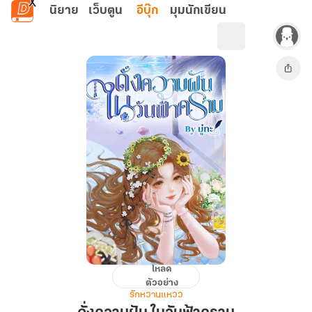
ข้ามไปยังเนื้อหาหลัก
นิยาย
เว็บตูน
อีบุ๊ก
มุมนักเขียน
โหลด
ดั่ง
ตัวอย่าง
ความ
รักหวานแหวว
ฝัน