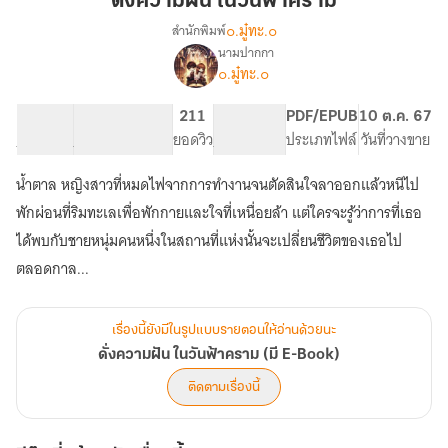
ดั่งความฝัน ในวันฟ้าคราม
ใน
๐.มู๋ทะ.๐
สำนักพิมพ์
วัน
นามปากกา
เรื่อง
ฟ้า
๐.มู๋ทะ.๐
ดั่ง
คราม
ความ
ฝัน
23.19K
178
211
PG ทั่วไป
PDF/EPUB
10 ต.ค. 67
ใน
จำนวนคำ
จำนวนหน้า (A5)
ยอดวิว
ระดับเนื้อหา
ประเภทไฟล์
วันที่วางขาย
วัน
ฟ้า
น้ำตาล หญิงสาวที่หมดไฟจากการทำงานจนตัดสินใจลาออกแล้วหนีไป
คราม
พักผ่อนที่ริมทะเลเพื่อพักกายและใจที่เหนื่อยล้า แต่ใครจะรู้ว่าการที่เธอ
(มี
E-
ได้พบกับชายหนุ่มคนหนึ่งในสถานที่แห่งนั้นจะเปลี่ยนชีวิตของเธอไป
Book)
ตลอดกาล...
เรื่องนี้ยังมีในรูปแบบรายตอนให้อ่านด้วยนะ
ดั่งความฝัน ในวันฟ้าคราม (มี E-Book)
ติดตามเรื่องนี้