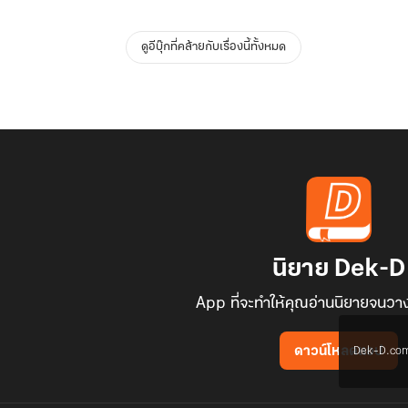
ดูอีบุ๊กที่คล้ายกับเรื่องนี้ทั้งหมด
นิยาย Dek-D
App ที่จะทำให้คุณอ่านนิยายจนวาง
Dek-D.com ใช
ดาวน์โหลดแอป