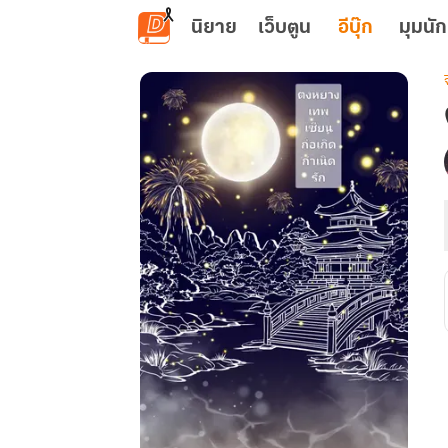
ข้ามไปยังเนื้อหาหลัก
นิยาย
เว็บตูน
อีบุ๊ก
มุมนัก
เ