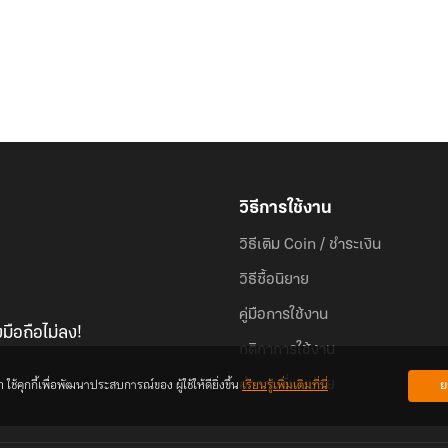
วิธีการใช้งาน
วิธีเติม Coin / ชำระเงิน
วิธีซื้อนิยาย
คู่มือการใช้งาน
มือถือไม่ลง!
กติกาการใช้งาน
้คุกกี้เพื่อพัฒนาประสบการณ์ของ ผู้ใช้ให้ดียิ่งขึ้น
เรียนรู้เพิ่มเติมที่นี่
ย
คำถามที่พบบ่อย