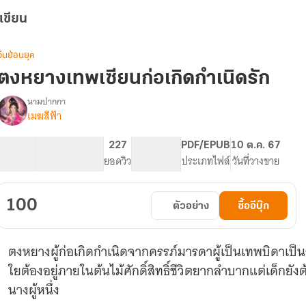
เขียน
จีนย้อนยุค
ตงหยางเทพเซียนก่อเกิดกำเนิดรัก
นามปากกา
เมฆสีฟ้า
รื่อง
ตง
หยาง
88.47K
519
227
PG ทั่วไป
PDF/EPUB
10 ต.ค. 67
เทพ
จำนวนคำ
จำนวนหน้า (A5)
ยอดวิว
ระดับเนื้อหา
ประเภทไฟล์
วันที่วางขาย
เซียน
ก่อ
เกิด
100
ตัวอย่าง
ซื้ออีบุ๊ก
กำเนิด
รัก
มี
ตงหยางผู้ก่อเกิดกำเนิดจากครรภ์มารดาผู้เป็นเทพบิดาเป็นร
E-
book
ใยต้องอยู่ภายในต้นไม้ศักดิ์สิทธิ์ชีวิตยากลำบากแต่เด็กย
นางผู้หนึ่ง