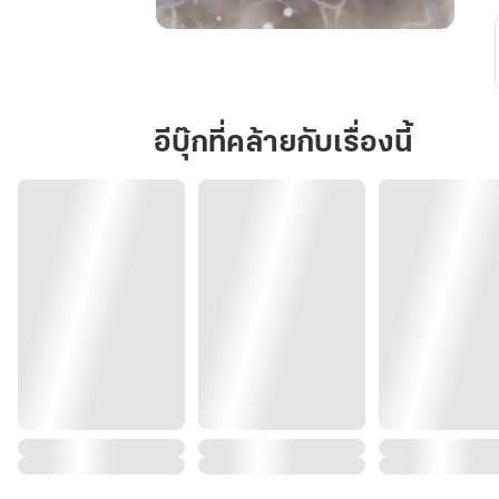
ตง
หยาง
เทพ
เซียน
อีบุ๊กที่คล้ายกับเรื่องนี้
ก่อ
เกิด
กำเนิด
รัก