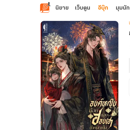
ข้ามไปยังเนื้อหาหลัก
นิยาย
เว็บตูน
อีบุ๊ก
มุมนัก
เ