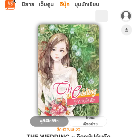
ข้ามไปยังเนื้อหาหลัก
นิยาย
เว็บตูน
อีบุ๊ก
มุมนักเขียน
โหลด
THE
ดูวิดีโอรีวิว
ตัวอย่าง
WEDDING
รักหวานแหวว
::