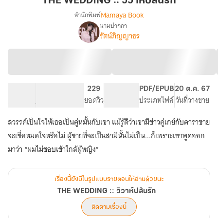
THE WEDDING :: วิวาห์ปล้นรัก
วิวาห์
Mamaya Book
สำนักพิมพ์
ปล้น
นามปากกา
THE
เรื่อง
รัก
รัตน์ภิญญาธร
WEDDING
::
วิวาห์
ปล้น
รัก
81.52K
253
229
PG ทั่วไป
PDF/EPUB
20 ต.ค. 67
จำนวนคำ
จำนวนหน้า (A5)
ยอดวิว
ระดับเนื้อหา
ประเภทไฟล์
วันที่วางขาย
สวรรค์เป็นใจให้เธอเป็นคู่หมั้นกับเขา แม้รู้ดีว่าเขามีข่าวคู่เกย์กับดาราชาย
จะเชื่อหมดใจหรือไม่ ผู้ชายที่จะเป็นสามีนั้นไม่เป็น...ก็เพราะเขาพูดออก
มาว่า “ผมไม่ชอบเข้าใกล้ผู้หญิง”
เรื่องนี้ยังมีในรูปแบบรายตอนให้อ่านด้วยนะ
THE WEDDING :: วิวาห์ปล้นรัก
ติดตามเรื่องนี้