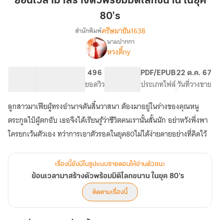
ย้อนเวลามาสร้างตัวพร้อมมิติโลกขนาน ในยุค
ร้าง
80's
ตัว
ครีษมายัน1638
สำนักพิมพ์
พร้อม
นามปากกา
มิติ
เรื่อง
หวงตี้ny
ย้อน
โลก
เวลา
ขนาน
มาส
32.65K
226
496
PG ทั่วไป
PDF/EPUB
22 ต.ค. 67
ใน
ร้าง
จำนวนคำ
จำนวนหน้า (A5)
ยอดวิว
ระดับเนื้อหา
ประเภทไฟล์
วันที่วางขาย
ยุค
ตัว
80's
พร้อม
ลูกสาวมาเฟียผู้ทรงอำนาจดันสิ้นวาสนา ต้องมาอยู่ในร่างของคุณหนู
มิติ
ตระกูลไป๋ผู้ตกอับ เธอจึงได้เรียนรู้ว่าชีวิตคนเรานั้นสั้นนัก อย่าหวังพึ่งพา
โลก
ขนาน
ใครยกเว้นตัวเอง ทว่าการเอาตัวรอดในยุค80ไม่ได้ง่ายดายอย่างที่คิดไว้
ใน
ยุค
80's
เรื่องนี้ยังมีในรูปแบบรายตอนให้อ่านด้วยนะ
ย้อนเวลามาสร้างตัวพร้อมมิติโลกขนาน ในยุค 80's
ติดตามเรื่องนี้