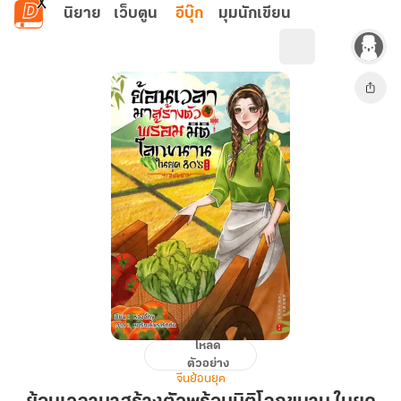
ข้ามไปยังเนื้อหาหลัก
นิยาย
เว็บตูน
อีบุ๊ก
มุมนักเขียน
โหลด
ย้อน
ตัวอย่าง
เวลา
จีนย้อนยุค
มาส