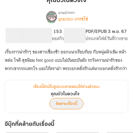
คุณบัวในดวงใจ
ดวงใจ
นามปากกา
graceso~เกรซโซ่
เรื่อง
คุณ
บัว
27.88K
139
153
PG ทั่วไป
PDF/EPUB
3 พ.ย. 67
ใน
จำนวนคำ
จำนวนหน้า (A5)
ยอดวิว
ระดับเนื้อหา
ประเภทไฟล์
วันที่วางขาย
ดวงใจ
เรื่องราวน่ารักๆ ของสาวเชื่องช้า ออกแนวเรียบร้อย กับหนุ่มผิวเข้ม หน้า
หล่อ ใจดี สุขนิยม feel good แบบไม่บันยะบันยัง ระวังความน่ารักของ
พวกเขากระแทกใจ และไร้ดราม่า พระเอกคลั่งรักแต่นางเอกคลั่งรักกว่า
เรื่องนี้ยังมีในรูปแบบรายตอนให้อ่านด้วยนะ
คุณบัวในดวงใจ
ติดตามเรื่องนี้
อีบุ๊กที่คล้ายกับเรื่องนี้