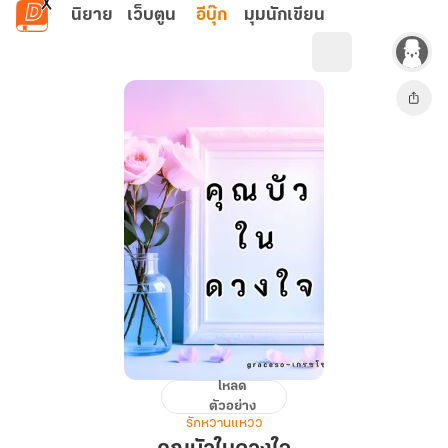
ข้ามไปยังเนื้อหาหลัก
นิยาย
เว็บตูน
อีบุ๊ก
มุมนักเขียน
โหลด
คุณ
ตัวอย่าง
บัว
รักหวานแหวว
ใน