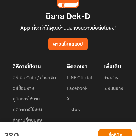
นิยาย Dek-D
App ที่จะทำให้คุณอ่านนิยายจนวางมือถือไม่ลง!
ดาวน์โหลดแอป
วิธีการใช้งาน
ติดต่อเรา
เพิ่มเติม
วิธีเติม Coin / ชำระเงิน
LINE Official
ข่าวสาร
วิธีซื้อนิยาย
Facebook
เขียนนิยาย
คู่มือการใช้งาน
X
กติกาการใช้งาน
Tiktok
คำถามที่พบบ่อย
Dek-D.com ใช้คุกกี้เพื่อพัฒนาประสบการณ์ของ ผู้ใช้ให้ดียิ่งขึ้น
ซื้ออีบุ๊ก