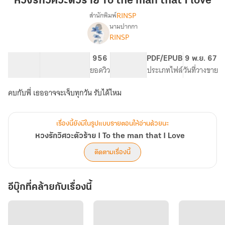
หวงรักวิศวะตัวร้าย To the man that I love
ตัว
RINSP
สำนักพิมพ์
ร้าย
นามปากกา
เรื่อง
To
RINSP
หวง
the
รัก
man
วิศวะ
106.63K
361
956
PG ทั่วไป
PDF/EPUB
9 พ.ย. 67
that
ตัว
จำนวนคำ
จำนวนหน้า (A5)
ยอดวิว
ระดับเนื้อหา
ประเภทไฟล์
วันที่วางขาย
ร้าย
I
I
คบกับพี่ เธออาจจะเจ็บทุกวัน รับได้ไหม
love
To
the
man
เรื่องนี้ยังมีในรูปแบบรายตอนให้อ่านด้วยนะ
that
หวงรักวิศวะตัวร้าย I To the man that I Love
I
Love
ติดตามเรื่องนี้
อีบุ๊กที่คล้ายกับเรื่องนี้