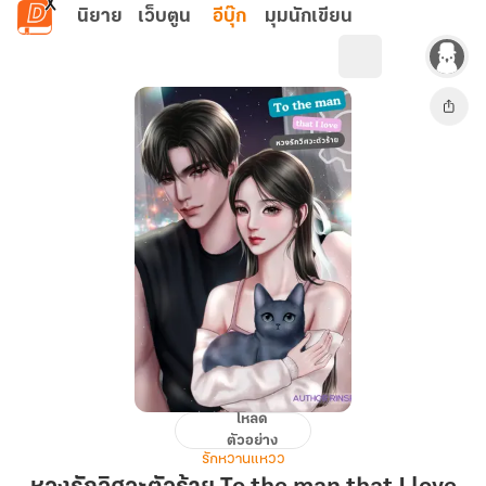
ข้ามไปยังเนื้อหาหลัก
นิยาย
เว็บตูน
อีบุ๊ก
มุมนักเขียน
โหลด
หวง
ตัวอย่าง
รัก
รักหวานแหวว
วิศวะ