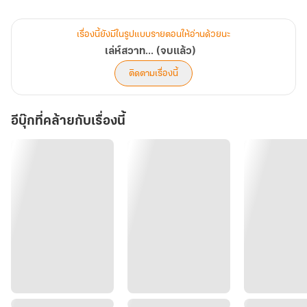
“เรียกแล้วๆ ที่รักพอใจหรือยัง”
“พอใจมากครับที่รัก” เขายื่นหน้ามาหา ยิ้มใส่ตาเธอ
เรื่องนี้ยังมีในรูปแบบรายตอนให้อ่านด้วยนะ
“นาย... เอ๊ย ที่รักจะแกล้งมิไปถึงไหน”
เล่ห์สวาท... (จบแล้ว)
“ไม่ได้แกล้งแต่จะจีบจริงๆ แอบชอบมานานแล้ว”
ติดตามเรื่องนี้
“จีบมิแต่ด่ามิเสียๆ หายๆ นี่นะเหรอ”
“ก็หวงนี่นา”
อีบุ๊กที่คล้ายกับเรื่องนี้
“ไม่เชื่อหรอก ที่รักต้องแกล้งมิแน่ๆ”
เธอรู้สึกแปลกๆ จะด่าเขาแต่เรียกที่รัก รู้สึกจั๊กจี้เหลือเกิน
“ก็น่าแกล้ง”
“ปล่อย”
“ไม่ปล่อย มาอาบน้ำด้วยกันม๊ะ เดี๋ยวจะได้กินกัน”
“กินกัน!”
“อ้อ... หมายถึงทำอะไรกินกันไง คิดลึกนะเรา”
เขาบีบจมูกคนน่ารักอย่างเอ็นดูระคนหยอกล้อ เสร็จเขาแล้วก็ต้องเสร็จ
กันไปตลอดชีวิต มีลูกเต็มบ้านมีหลานเต็มเมือง เขาไม่ยอมปล่อยให้เธอ
หลุดมือเด็ดขาด