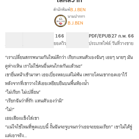
เล่ห์สวาท
B.J.BEN
สำนักพิมพ์
นามปากกา
เรื่อง
B.J.BEN
เล่ห์
สวาท...
(จบ
29.45K
298
166
PG ทั่วไป
PDF/EPUB
27 ก.พ. 66
แล้ว)
จำนวนคำ
จำนวนหน้า (A5)
ยอดวิว
ระดับเนื้อหา
ประเภทไฟล์
วันที่วางขาย
“เราเปลี่ยนสรรพนามกันใหม่ดีกว่า เรียกแทนตัวเองฉันๆ เธอๆ นายๆ มัน
ดูห่างเหิน เราไม่ใช่คนอื่นคนไกลกันแล้วนะ”
เขายื่นหน้าเข้ามาหา เธอเบี่ยงหลบแต่ไม่พ้น เพราะโดนเขากอดเอาไว้
หลังจากที่เขาวางให้เธอเหยียบยืนบนพื้นห้องน้ำ
“ไม่เรียก ไม่เปลี่ยน”
“เรียกฉันว่าที่รัก แทนตัวเองว่ามิ”
“ไม่!”
เธอเสียงแข็งใส่เขา
“แน่ใจใช่ไหมที่พูดแบบนี้ งั้นฉันจะจูบจนกว่าเธอจะยอมเรียก” เขาไม่ได้ขู่
แต่เอาจริง