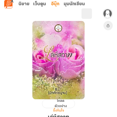
ข้ามไปยังเนื้อหาหลัก
นิยาย
เว็บตูน
อีบุ๊ก
มุมนักเขียน
โหลด
เล่ห์
ตัวอย่าง
สวาท
ซึ้งกินใจ