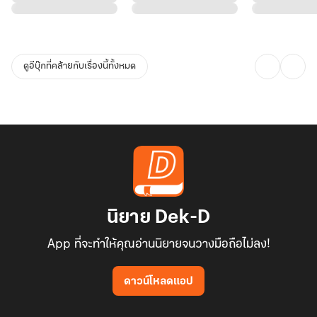
“อย่ามาพูดสองแง่สองง่ามกับมินะ”
“น่ารัก”
“อะไร”
ดูอีบุ๊กที่คล้ายกับเรื่องนี้ทั้งหมด
“ก็แทนตัวเองว่ามิน่ารัก”
“เกลียด”
“ไม่น่ารักแล้วบอกเกลียดผัวตัวเอง”
“อื้อ...”
เธอครางเมื่อโดนเขาบดจูบหนักๆ มือนิ่มรัวกำปั้นใส่เขาไม่ยั้ง แต่สุดท้ายก็
ต้องพ่ายแพ้ จิกมือกับไหล่กว้างของเขาแทน
“เกลียดหนึ่งที จูบสิบที”
เธออ้าปากค้างกับประโยคของเขา
นิยาย Dek-D
“พูดเกลียดเมื่อไหร่จับปล้ำสิบยก”
App ที่จะทำให้คุณอ่านนิยายจนวางมือถือไม่ลง!
ดมิสาทำท่าขัดใจเหมือนเด็กๆ เมื่อโดนเขาขู่แบบนั้น เขาก็ทำท่าล้อเลียน
เธอ
ดาวน์โหลดแอป