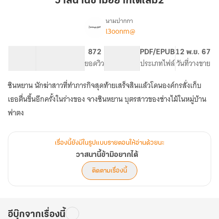
วาสนานี้ข้ามิอยากได้เล่ม2
มิ
อยาก
นามปากกา
l3oonm@
เรื่อง
ได้
วาสนา
เล่ม2
นี้
29.87K
314
872
PG ทั่วไป
PDF/EPUB
12 พ.ย. 67
ข้า
จำนวนคำ
จำนวนหน้า (A5)
ยอดวิว
ระดับเนื้อหา
ประเภทไฟล์
วันที่วางขาย
มิ
อยาก
ซินหยาน นักฆ่าสาวที่ทำภารกิจสุดท้ายเสร็จสินแล้วโดนองค์กรสั่งเก็บ
ได้
เธอตื่นขึ้นอีกครั้งในร่างของ จางซินหยาน บุตรสาวของช่างไม้ในหมู่บ้าน
ฟาตง
เรื่องนี้ยังมีในรูปแบบรายตอนให้อ่านด้วยนะ
วาสนานี้ข้ามิอยากได้
ติดตามเรื่องนี้
อีบุ๊กจากเรื่องนี้