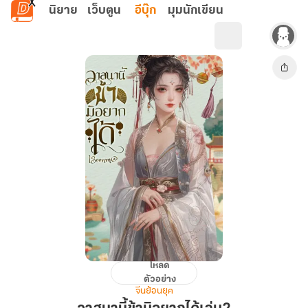
ข้ามไปยังเนื้อหาหลัก
นิยาย
เว็บตูน
อีบุ๊ก
มุมนักเขียน
โหลด
วาสนา
ตัวอย่าง
นี้
จีนย้อนยุค
ข้า