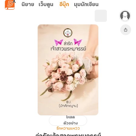
ข้ามไปยังเนื้อหาหลัก
นิยาย
เว็บตูน
อีบุ๊ก
มุมนักเขียน
โหลด
ล่า
ตัวอย่าง
รัก
รักหวานแหวว
เจ้า