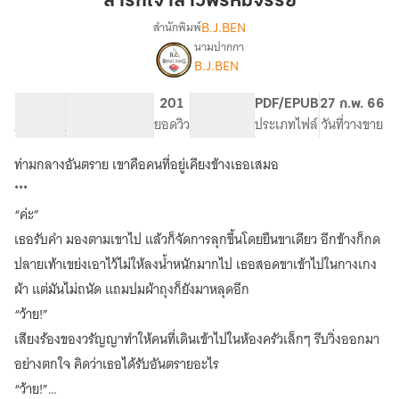
ล่ารักเจ้าสาวพรหมจรรย์
สาว
B.J.BEN
สำนักพิมพ์
พรหมจรรย์
นามปากกา
เรื่อง
B.J.BEN
ล่า
รัก
เจ้า
14.17K
140
201
PG ทั่วไป
PDF/EPUB
27 ก.พ. 66
สาว
จำนวนคำ
จำนวนหน้า (A5)
ยอดวิว
ระดับเนื้อหา
ประเภทไฟล์
วันที่วางขาย
พรหมจรรย์
จบ
ท่ามกลางอันตราย เขาคือคนที่อยู่เคียงข้างเธอเสมอ
***
“ค่ะ”
เธอรับคำ มองตามเขาไป แล้วก็จัดการลุกขึ้นโดยยืนขาเดียว อีกข้างก็กด
ปลายเท้าเขย่งเอาไว้ไม่ให้ลงน้ำหนักมากไป เธอสอดขาเข้าไปในกางเกง
ผ้า แต่มันไม่ถนัด แถมปมผ้าถุงก็ยังมาหลุดอีก
“ว้าย!”
เสียงร้องของวรัญญาทำให้คนที่เดินเข้าไปในห้องครัวเล็กๆ รีบวิ่งออกมา
อย่างตกใจ คิดว่าเธอได้รับอันตรายอะไร
“ว้าย!”