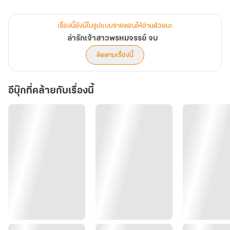
เธอร้องอีกรอบดึงผ้าถุงมาปิดทรวงอกอวบอิ่ม เพราะตกใจเลยเผลอกด
เท้าด้านที่เจ็บไปกับพื้น ทำให้ร่างเซ ชีวินรีบถลาไปรับเธอเอาไว้ แต่เขาก็
เรื่องนี้ยังมีในรูปแบบรายตอนให้อ่านด้วยนะ
เสียหลักล้มทับเธออย่างไม่ตั้งใจ
ล่ารักเจ้าสาวพรหมจรรย์ จบ
ชีวินทาบทับร่างน้อย ใบหน้าฟุบลงกับทรวงอกอวบอิ่มแบบไม่ได้ตั้งใจ เธอ
ติดตามเรื่องนี้
กรีดร้องดันศีรษะของเขาออกห่าง หน้าแดงก่ำลามไปถึงใบหู
“ขอโทษครับ”
อีบุ๊กที่คล้ายกับเรื่องนี้
เขาผละออกห่าง มองเธอตาปริบๆ วรัญญามองตามสายตาของเขา ก็เห็น
ว่าเขาก้มมองอกอวบอิ่มเปลือยเปล่าของเธออยู่
“ว้าย!”
เธอร้องอีกรอบ รีบดึงผ้าถุงมาปิดอก ขยับลุกนั่งอายจนแทบแทรกแผ่น
ดินหนี
“ขอโทษครับ คุณสวมเสื้อก่อนแล้วค่อยดึงกางเกงขึ้นไปสวม ไม่ต้องยืน
แต่นั่งก็ไดนะครับ ค่อยๆ ทำไม่ต้องรีบครับ”
เขารีบบอก เธอเม้มปากเขาหากัน อายเขาจนพูดไม่ออก ชีวินเลยเอ่ย
ขอตัวอีกรอบ เขาไม่อยากให้เธออึดอัดใจ