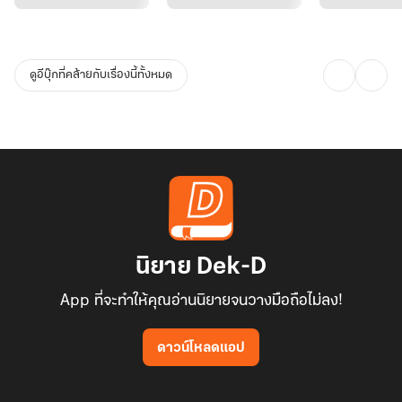
คำประกาศกร้าวของพ่อค้าเพชรผู้ยิ่งใหญ่
ทำให้หญิงสาวอยากฟาดปากเขาสักทีให้เลิกฝันกลางวัน
ดูอีบุ๊กที่คล้ายกับเรื่องนี้ทั้งหมด
“ไม่มีวัน ฉันก็ไม่มีวันรักคนร้ายกาจอย่างคุณ”
นิโคลัสตาลุกวาบ กระชากร่างงามมากอดไว้แน่น ดวงตาคมวาวจ้าขณะ
เอ่ยว่า
“ไม่รักเหรอ ฮึ ก็คอยดูกันว่าคนอย่างผม จะทำให้เทพธิดาแห่งเมดิสัน รัก
ให้ได้!”
นิยาย Dek-D
App ที่จะทำให้คุณอ่านนิยายจนวางมือถือไม่ลง!
ริมฝีปากร้อนผ่าวก็ประทับจุมพิตบนเรียวปากนุ่มหวาน
ดาวน์โหลดแอป
ดั่งเป็นสารท้าทายหัวใจของหญิงสาว