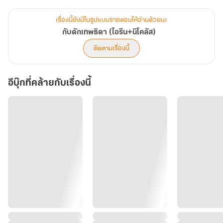
ยามดีเธอก็ดีเหมือนนางฟ้า แต่ยามร้ายขึ้นมา
เรื่องนี้ยังมีในรูปแบบรายตอนให้อ่านด้วยนะ
เธอก็ร้ายกาจจนได้รับฉายา ‘เทพธิดามาร’
กับดักเทพธิดา (ไอรีน+นิโคลัส)
ติดตามเรื่องนี้
เมื่อต้องพรากจากคู่หมั้นหนุ่ม
อีบุ๊กที่คล้ายกับเรื่องนี้
ด้วยแผนการร้ายของ นิโคลัส เจ้าพ่อค้าเพชรผู้ยิ่งใหญ่แห่งเบลเยี่ยม
จอมมารร้ายผู้เคยประกาศกร้าวว่าจะเอาทั้งตัวและหัวใจของเธอไป
โดยไม่สนว่าเธอจะมีเจ้าของหรือไม่!
“ไอรีนคุณต้องเป็นของผม ต่อให้คุณมีไอ้หมอนั่นเป็นคู่หมั้นอยู่แล้ว
ผมก็ต้องได้คุณมา”