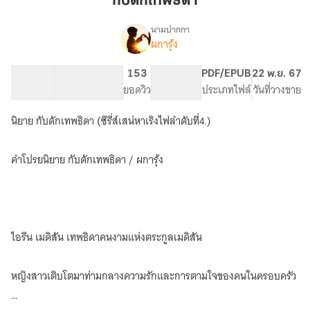
กับดักเทพธิดา
นามปากกา
ผการุ้ง
เรื่อง
กับ
ดัก
105.42K
423
153
PG ทั่วไป
PDF/EPUB
22 พ.ย. 67
เทพธิดา
จำนวนคำ
จำนวนหน้า (A5)
ยอดวิว
ระดับเนื้อหา
ประเภทไฟล์
วันที่วางขาย
(ไอ
รีน+นิ
นิยาย กับดักเทพธิดา (ซีรี่ส์เสน่หาเริงไฟลำดับที่4.)
โคลั
ส)
คำโปรยนิยาย กับดักเทพธิดา / ผการุ้ง
ไอรีน เมดิสัน เทพธิดาคนงามแห่งตระกูลเมดิสัน
หญิงสาวเติบโตมาท่ามกลางความรักและการตามใจของคนในครอบครัว