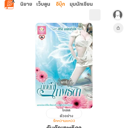
ข้ามไปยังเนื้อหาหลัก
นิยาย
เว็บตูน
อีบุ๊ก
มุมนักเขียน
โหลด
กับ
ตัวอย่าง
ดัก
รักหวานแหวว
เทพธิดา