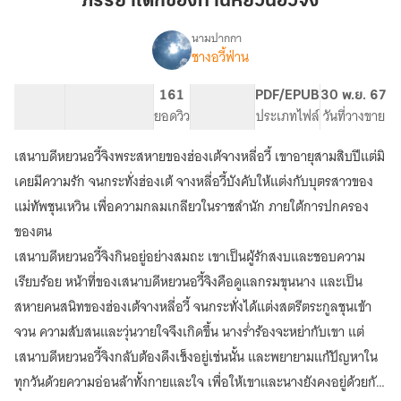
ภรรยาเด็กของท่านหยวนอวี้จิง
ท่าน
หยวน
นามปากกา
ชางอวี้ฟ่าน
เรื่อง
อ
ภรรยา
วี้
เด็ก
11.24K
100
161
PG ทั่วไป
PDF/EPUB
30 พ.ย. 67
จิง
ของ
จำนวนคำ
จำนวนหน้า (A5)
ยอดวิว
ระดับเนื้อหา
ประเภทไฟล์
วันที่วางขาย
ท่าน
หยวน
เสนาบดีหยวนอวี้จิงพระสหายของฮ่องเต้จางหลี่อวี้ เขาอายุสามสิบปีแต่มิ
อ
วี้
เคยมีความรัก จนกระทั่งฮ่องเต้ จางหลี่อวี้บังคับให้แต่งกับบุตรสาวของ
จิง
แม่ทัพชุนเหวิน เพื่อความกลมเกลียวในราชสำนัก ภายใต้การปกครอง
ของตน
เสนาบดีหยวนอวี้จิงกินอยู่อย่างสมถะ เขาเป็นผู้รักสงบและชอบความ
เรียบร้อย หน้าที่ของเสนาบดีหยวนอวี้จิงคือดูแลกรมขุนนาง และเป็น
สหายคนสนิทของฮ่องเต้จางหลี่อวี้ จนกระทั่งได้แต่งสตรีตระกูลชุนเข้า
จวน ความสับสนและวุ่นวายใจจึงเกิดขึ้น นางร่ำร้องจะหย่ากับเขา แต่
เสนาบดีหยวนอวี้จิงกลับต้องดึงเช็งอยู่เช่นนั้น และพยายามแก้ปัญหาใน
ทุกวันด้วยความอ่อนล้าทั้งกายและใจ เพื่อให้เขาและนางยังคงอยู่ด้วยกัน