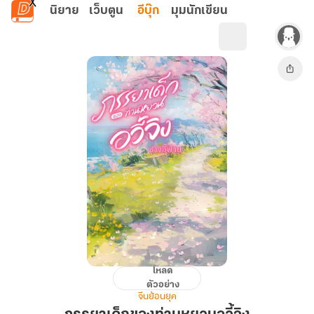
ข้ามไปยังเนื้อหาหลัก
นิยาย
เว็บตูน
อีบุ๊ก
มุมนักเขียน
โหลด
ภรรยา
ตัวอย่าง
เด็ก
จีนย้อนยุค
ของ