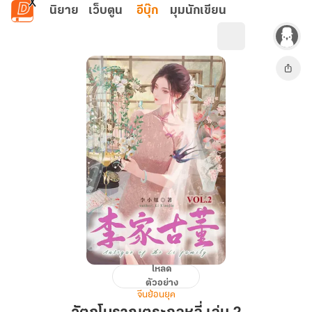
ข้ามไปยังเนื้อหาหลัก
นิยาย
เว็บตูน
อีบุ๊ก
มุมนักเขียน
โหลด
วัตถุ
ตัวอย่าง
โบราณ
จีนย้อนยุค
ตระ