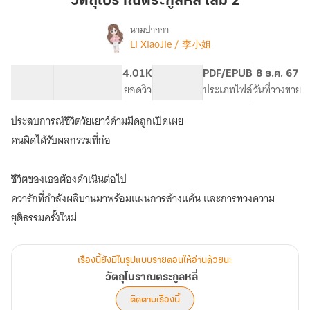
วัตถุโบราณตระกูลหลี่ เล่ม 2
กูล
หลี่
นามปากกา
Li XiaoJie / 李小姐
เรื่อง
เล่ม
วัตถุ
2
โบราณ
172.96K
587
4.01K
PG ทั่วไป
PDF/EPUB
8 ธ.ค. 67
ตระ
จำนวนคำ
จำนวนหน้า (A5)
ยอดวิว
ระดับเนื้อหา
ประเภทไฟล์
วันที่วางขาย
กูล
หลี่
ประสบการณ์ชีวิตวัยเยาว์ดำมมืดถูกเปิดเผย
คนผิดได้รับผลกรรมที่ก่อ
ชีวิตของเธอต้องดำเนินต่อไป
ควารักที่กำลังผลิบานมาพร้อมแผนการล้างแค้น และการทวงความ
ยุติธรรมครั้งใหม่
เรื่องนี้ยังมีในรูปแบบรายตอนให้อ่านด้วยนะ
วัตถุโบราณตระกูลหลี่
ติดตามเรื่องนี้