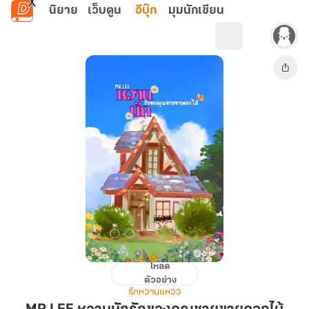
ข้ามไปยังเนื้อหาหลัก
นิยาย
เว็บตูน
อีบุ๊ก
มุมนักเขียน
โหลด
MR.LEE
ตัวอย่าง
หวาน
รักหวานแหวว
นัก