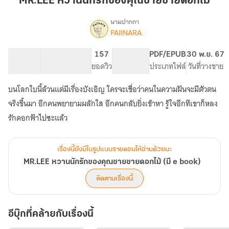
MR.LEE หวานนักรักของคุณชายขายดอกไม้
รัก
ของ
นามปากกา
PAIINARA
MR.LEE
คุณชาย
เรื่อง
หวาน
ขาย
นัก
135.59K
698
157
PG ทั่วไป
PDF/EPUB
30 พ.ย. 67
ดอกไม้
รัก
จำนวนคำ
จำนวนหน้า (A5)
ยอดวิว
ระดับเนื้อหา
ประเภทไฟล์
วันที่วางขาย
ของ
คุณชาย
บนโลกใบนี้ล้วนแต่มีเรื่องบังเอิญ ใครจะเชื่อว่าคนในความฝันจะมีตัวตน
ขาย
จริงขึ้นมา อีกคนพยายามผลักใส อีกคนกลับยิ่งเข้าหา รู้ใจอีกทีเขาก็หลง
ดอกไม้
(มี
รักดอกฟ้าไปซะแล้ว
e
book)
เรื่องนี้ยังมีในรูปแบบรายตอนให้อ่านด้วยนะ
MR.LEE หวานนักรักของคุณชายขายดอกไม้ (มี e book)
ติดตามเรื่องนี้
อีบุ๊กที่คล้ายกับเรื่องนี้