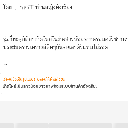
โดย 丁香郡主 ท่านหญิงติงเซียง
ฉู่อวี้ทะลุมิติมาเกิดใหม่ในร่างสาวน้อยจากครอบครัวชาว
ประสบคราวเคราะห์ติดๆกันจนเอาตัวแทบไม่รอด
โชคดีนางเกิดใหม่มาพร้อมสูตรโกง ระบบร้านค้าอัจฉริย
เรื่องนี้ยังมีในรูปแบบรายตอนให้อ่านด้วยนะ
ครอบครัวดีขึ้นให้ได้!
เกิดใหม่เป็นสาวน้อยชาวนาพร้อมระบบร้านค้าอัจฉริยะ
ยินดีด้วย!! โฮสต์ทำการเติมเหรียญทองแดงหนึ่งอีแปะ สา
อัจฉริยะ!!