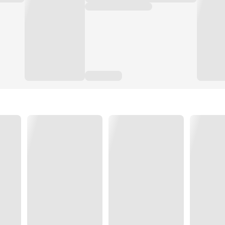
อ่อ ระบบของนางค่อนข้างกระหายเงินนิดหน่อย แต่จริงๆใ
จำนวนตอน: 50 ตอน
จำนวนเล่ม: 4 เล่มจบ + เล่มรวมตอนพิเศษ 1 เล่ม