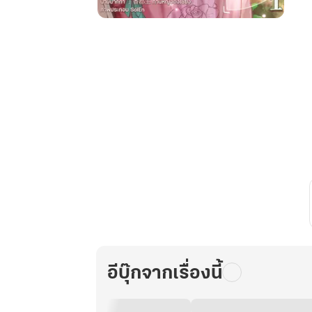
เกิด
ใหม่
เป็น
สาว
น้อย
ชาวนา
พร้อม
ระบบ
ร้าน
ค้า
อัจฉริยะ
เล่ม
1
อีบุ๊กจากเรื่องนี้