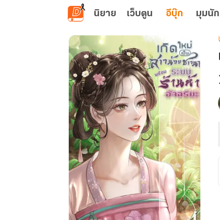
ข้ามไปยังเนื้อหาหลัก
นิยาย
เว็บตูน
อีบุ๊ก
มุมนัก
เ