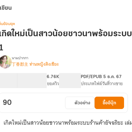
เขียน
จีนย้อนยุค
เกิดใหม่เป็นสาวน้อยชาวนาพร้อมระบบร้
1
นามปากกา
丁香郡主 ท่านหญิงติงเซียง
รื่อง
เกิด
ใหม่
133.26K
461
6.76K
PG ทั่วไป
PDF/EPUB
5 ธ.ค. 67
เป็น
จำนวนคำ
จำนวนหน้า (A5)
ยอดวิว
ระดับเนื้อหา
ประเภทไฟล์
วันที่วางขาย
สาว
น้อย
ชาวนา
90
ตัวอย่าง
ซื้ออีบุ๊ก
พร้อม
ระบบ
ร้าน
เกิดใหม่เป็นสาวน้อยชาวนาพร้อมระบบร้านค้าอัจฉริยะ เล่มท
ค้า
อัจฉริยะ