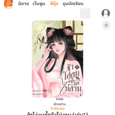
ข้ามไปยังเนื้อหาหลัก
นิยาย
เว็บตูน
อีบุ๊ก
มุมนักเขียน
โหลด
ข้า
ตัวอย่าง
โง่
จีนย้อนยุค
งม