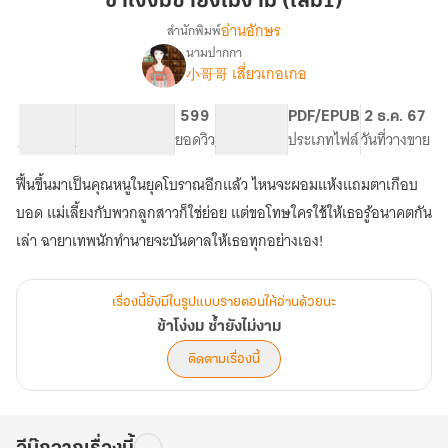
ข้าโง่งมซ้ำยังไม่งาม (เล่ม1)
ซ้ำ
อ่านอักษร
สำนักพิมพ์
ยัง
นามปากกา
เรื่อง
ไม่
小哥哥 เสี่ยวเกอเกอ
ข้า
งาม
โง่
(เล่ม1)
งม
24.52K
121
599
PG ทั่วไป
PDF/EPUB
2 ธ.ค. 67
ซ้ำ
จำนวนคำ
จำนวนหน้า (A5)
ยอดวิว
ระดับเนื้อหา
ประเภทไฟล์
วันที่วางขาย
ยัง
ไม่
ฟื้นขึ้นมาเป็นคุณหนูในยุคโบราณอีกแล้ว ไหนจะผอมแห้งแถมตาเกือบ
งาม
บอด แม่เลี้ยงกับพวกลูกสาวก็ใช่ย่อย แต่ขอโทษใครใช้ให้เธอรู้อนาคตกัน
เล่า ฉายาเทพนักทำนายจะบันดาลให้เธอทุกอย่างเอง!
เรื่องนี้ยังมีในรูปแบบรายตอนให้อ่านด้วยนะ
ข้าโง่งม ซ้ำยังไม่งาม
ติดตามเรื่องนี้