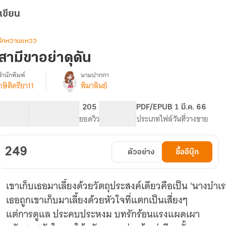
เขียน
รักหวานแหวว
สามีขาอย่าดุดัน
สำนักพิมพ์
นามปากกา
กษิติครียา11
พิมาลินย์
[จบ]
รื่อง
สามี
ขา
114.92K
806
205
PG ทั่วไป
PDF/EPUB
1 มี.ค. 66
อย่า
จำนวนคำ
จำนวนหน้า (A5)
ยอดวิว
ระดับเนื้อหา
ประเภทไฟล์
วันที่วางขาย
ดุดัน
249
ตัวอย่าง
ซื้ออีบุ๊ก
เขาเก็บเธอมาเลี้ยงด้วยวัตถุประสงค์เดียวคือเป็น 'นางบำเร
เธอถูกเขาเก็บมาเลี้ยงด้วยหัวใจที่แตกเป็นเสี่ยงๆ
แต่การดูแล ประคบประหงม บทรักร้อนแรงแผดเผา