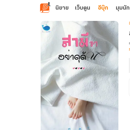
ข้ามไปยังเนื้อหาหลัก
นิยาย
เว็บตูน
อีบุ๊ก
มุมนัก
เ