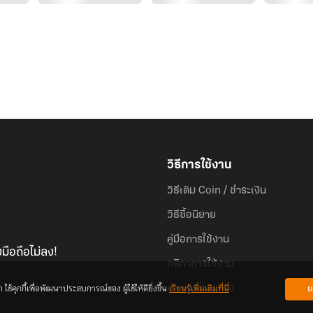
วิธีการใช้งาน
วิธีเติม Coin / ชำระเงิน
วิธีซื้อนิยาย
คู่มือการใช้งาน
มือถือไม่ลง!
กติกาการใช้งาน
้คุกกี้เพื่อพัฒนาประสบการณ์ของ ผู้ใช้ให้ดียิ่งขึ้น
เรียนรู้เพิ่มเติมที่นี่
ย
คำถามที่พบบ่อย