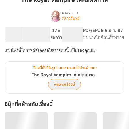
The Royal Vampire เล่ห์รัตติกาล
เล่ห์
รัตติกาล
นามปากกา
รดาวรินทร์
The
เรื่อง
Royal
Vampire
35.99K
135
175
PG ทั่วไป
PDF/EPUB
6 ธ.ค. 67
เล่ห์
จำนวนคำ
จำนวนหน้า (A5)
ยอดวิว
ระดับเนื้อหา
ประเภทไฟล์
วันที่วางขาย
รัตติกาล
แวมไพร์ที่โคตรหล่อโคตรอันตรายคนนี้..เป็นของคุณนะ
เรื่องนี้ยังมีในรูปแบบรายตอนให้อ่านด้วยนะ
The Royal Vampire เล่ห์รัตติกาล
ติดตามเรื่องนี้
อีบุ๊กที่คล้ายกับเรื่องนี้