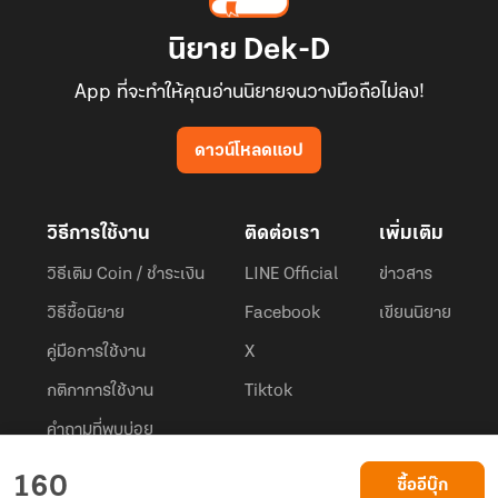
นิยาย Dek-D
App ที่จะทำให้คุณอ่านนิยายจนวางมือถือไม่ลง!
ดาวน์โหลดแอป
วิธีการใช้งาน
ติดต่อเรา
เพิ่มเติม
วิธีเติม Coin / ชำระเงิน
LINE Official
ข่าวสาร
วิธีซื้อนิยาย
Facebook
เขียนนิยาย
คู่มือการใช้งาน
X
กติกาการใช้งาน
Tiktok
คำถามที่พบบ่อย
Dek-D.com ใช้คุกกี้เพื่อพัฒนาประสบการณ์ของ ผู้ใช้ให้ดียิ่งขึ้น
160
ซื้ออีบุ๊ก
ยอมรับ