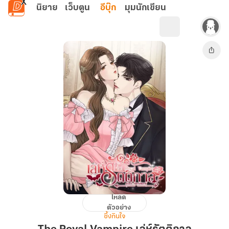
ข้ามไปยังเนื้อหาหลัก
นิยาย
เว็บตูน
อีบุ๊ก
มุมนักเขียน
โหลด
The
ตัวอย่าง
Royal
ซึ้งกินใจ
Vampire