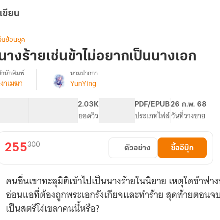
เขียน
จีนย้อนยุค
นางร้ายเช่นข้าไม่อยากเป็นนางเอก
สำนักพิมพ์
นามปากกา
เงาเมฆา
YunYing
รื่อง
นาง
ร้าย
169.75K
573
2.03K
PG ทั่วไป
PDF/EPUB
26 ก.พ. 68
เช่น
จำนวนคำ
จำนวนหน้า (A5)
ยอดวิว
ระดับเนื้อหา
ประเภทไฟล์
วันที่วางขาย
ข้า
ไม่
อยาก
300
255
ตัวอย่าง
ซื้ออีบุ๊ก
เป็น
นางเอก
คนอื่นเขาทะลุมิติเข้าไปเป็นนางร้ายในนิยาย เหตุใดข้าฟาง
อ่อนแอที่ต้องถูกพระเอกรังเกียจและทำร้าย สุดท้ายตอนจบ
เป็นสตรีโง่เขลาคนนี้หรือ?