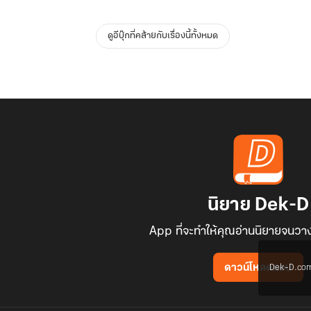
ดูอีบุ๊กที่คล้ายกับเรื่องนี้ทั้งหมด
นิยาย Dek-D
App ที่จะทำให้คุณอ่านนิยายจนวาง
Dek-D.com ใช
ดาวน์โหลดแอป