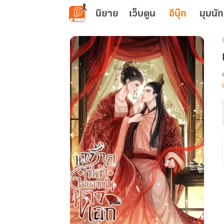
ข้ามไปยังเนื้อหาหลัก
นิยาย
เว็บตูน
อีบุ๊ก
มุมนัก
เ