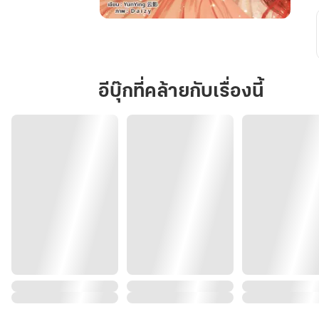
นาง
ร้าย
เช่น
ข้า
อีบุ๊กที่คล้ายกับเรื่องนี้
ไม่
อยาก
เป็น
นางเอก