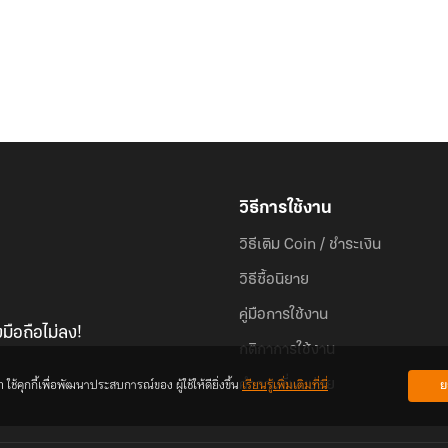
วิธีการใช้งาน
วิธีเติม Coin / ชำระเงิน
วิธีซื้อนิยาย
คู่มือการใช้งาน
มือถือไม่ลง!
กติกาการใช้งาน
้คุกกี้เพื่อพัฒนาประสบการณ์ของ ผู้ใช้ให้ดียิ่งขึ้น
เรียนรู้เพิ่มเติมที่นี่
ย
คำถามที่พบบ่อย