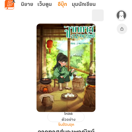
ข้ามไปยังเนื้อหาหลัก
นิยาย
เว็บตูน
อีบุ๊ก
มุมนักเขียน
โหลด
จาก
ตัวอย่าง
ทาส
จีนย้อนยุค
สู่