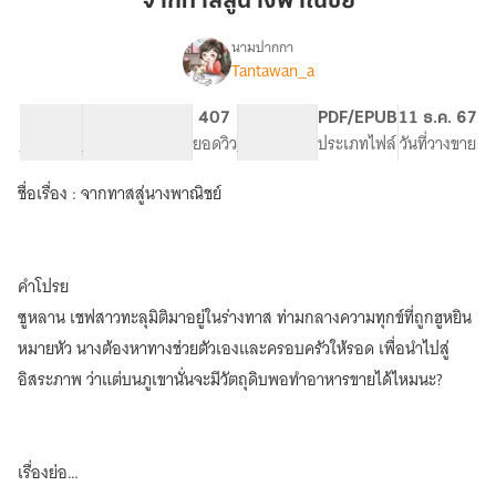
จากทาสสู่นางพาณิชย์
นาง
พาณิชย์
นามปากกา
Tantawan_a
เรื่อง
จาก
ทาส
63.51K
376
407
PG ทั่วไป
PDF/EPUB
11 ธ.ค. 67
สู่
จำนวนคำ
จำนวนหน้า (A5)
ยอดวิว
ระดับเนื้อหา
ประเภทไฟล์
วันที่วางขาย
นาง
พาณิชย์
ชื่อเรื่อง : จากทาสสู่นางพาณิชย์
คำโปรย
ซูหลาน เชฟสาวทะลุมิติมาอยู่ในร่างทาส ท่ามกลางความทุกข์ที่ถูกฮูหยิน
หมายหัว นางต้องหาทางช่วยตัวเองและครอบครัวให้รอด เพื่อนำไปสู่
อิสระภาพ ว่าแต่บนภูเขานั่นจะมีวัตถุดิบพอทำอาหารขายได้ไหมนะ?
เรื่องย่อ