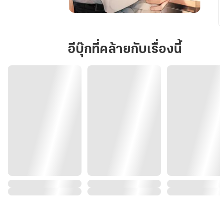
สามี
คน
นี้
อีบุ๊กที่คล้ายกับเรื่องนี้
ขอ
โอกาส