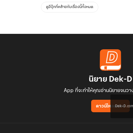
ดูอีบุ๊กที่คล้ายกับเรื่องนี้ทั้งหมด
นิยาย Dek-D
App ที่จะทำให้คุณอ่านนิยายจนวาง
Dek-D.com ใช
ดาวน์โหลดแอป