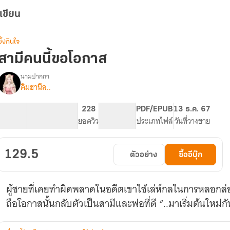
เขียน
ซึ้งกินใจ
สามีคนนี้ขอโอกาส
นามปากกา
คิมฮานึล..
รื่อง
สามี
คน
39.23K
100
228
PG ทั่วไป
PDF/EPUB
13 ธ.ค. 67
ี้
จำนวนคำ
จำนวนหน้า (A5)
ยอดวิว
ระดับเนื้อหา
ประเภทไฟล์
วันที่วางขาย
ขอ
โอกาส
129.5
ตัวอย่าง
ซื้ออีบุ๊ก
ผู้ชายที่เคยทำผิดพลาดในอดีตเขาใช้เล่ห์กลในการหลอก
ถือโอกาสนั้นกลับตัวเป็นสามีและพ่อที่ดี “..มาเริ่มต้นใหม่ก