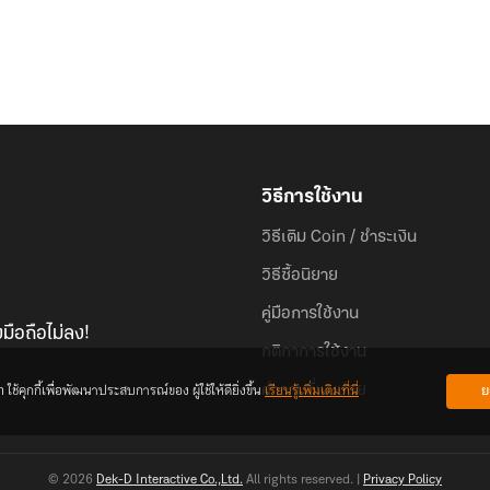
วิธีการใช้งาน
วิธีเติม Coin / ชำระเงิน
วิธีซื้อนิยาย
คู่มือการใช้งาน
มือถือไม่ลง!
กติกาการใช้งาน
้คุกกี้เพื่อพัฒนาประสบการณ์ของ ผู้ใช้ให้ดียิ่งขึ้น
เรียนรู้เพิ่มเติมที่นี่
ย
คำถามที่พบบ่อย
© 2026
Dek-D Interactive Co.,Ltd.
All rights reserved. |
Privacy Policy