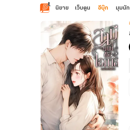
ข้ามไปยังเนื้อหาหลัก
นิยาย
เว็บตูน
อีบุ๊ก
มุมนัก
เ
น