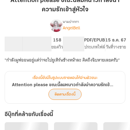
Attention please ขณะนี้ลมหนาวกำลังนำ
นี้
ความรักเข้าสู่หัวใจ
ลม
หนาว
นามปากกา
กำลัง
AngelBell
Attention
เรื่อง
นำ
please
ขณะ
ความ
117.69K
696
158
PG ทั่วไป
PDF/EPUB
15 ธ.ค. 67
นี้
จำนวนคำ
จำนวนหน้า (A5)
รัก
ยอดวิว
ระดับเนื้อหา
ประเภทไฟล์
วันที่วางขาย
ลม
เข้า
หนาว
"กำลังมูฟออนอยู่แต่ว่าจะไปยูเทิร์นข้างหน้าละ คิดถึงฉิบหายเลยครับ"
สู่
กำลัง
หัวใจ
นำ
ความ
เรื่องนี้ยังมีในรูปแบบรายตอนให้อ่านด้วยนะ
รัก
เข้า
Attention please ขณะนี้ลมหนาวกำลังนำความรักเข้าสู่หัวใจ
สู่
ติดตามเรื่องนี้
หัวใจ
อีบุ๊กที่คล้ายกับเรื่องนี้