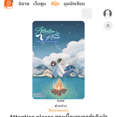
ข้ามไปยังเนื้อหาหลัก
นิยาย
เว็บตูน
อีบุ๊ก
มุมนักเขียน
โหลด
Attention
ตัวอย่าง
please
รักหวานแหวว
ขณะ