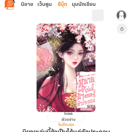
ข้ามไปยังเนื้อหาหลัก
นิยาย
เว็บตูน
อีบุ๊ก
มุมนักเขียน
โหลด
นิยาย
ตัวอย่าง
เล่ม
จีนย้อนยุค
นี้