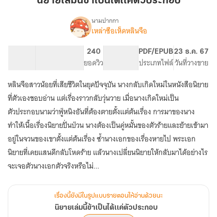
นิยายเล่มนี้ข้าเป็นได้เเค่ตัวประกอบ
ข้า
เป็น
นามปากกา
เหล่าซือเห็ดหลินจือ
เรื่อง
ได้
นิยาย
เเค่
เล่ม
75.34K
421
240
PG ทั่วไป
PDF/EPUB
23 ธ.ค. 67
ตัวประกอบ
นี้
จำนวนคำ
จำนวนหน้า (A5)
ยอดวิว
ระดับเนื้อหา
ประเภทไฟล์
วันที่วางขาย
ข้า
เป็น
หลินจือสาวน้อยที่เสียชีวิตในยุคปัจจุบัน นางกลับเกิดใหม่ในหนังสือนิยาย
ได้
เเค่
ที่ตัวเองชอบอ่าน แต่เรื่องราวกลับวุ่นวาย เมื่อนางเกิดใหม่เป็น
ตัวประกอบ
ตัวประกอบนามว่าฟู่หนิงอันที่ต้องตายตั้งแต่ต้นเรื่อง การมาของนาง
ทำให้เนื้อเรื่องนิยายปั่นป่วน นางต้องเป็นคู่หมั้นของตัวร้ายและย้ายเข้ามา
อยู่ในจวนของเขาตั้งแต่ต้นเรื่อง ซ้ำนางเอกของเรื่องหายไป พระเอก
นิยายที่เคยแสนดีกลับโหดร้าย แล้วนางเปลี่ยนนิยายให้กลับมาได้อย่างไร
จะเจอตัวนางเอกตัวจริงหรือไม่...
เรื่องนี้ยังมีในรูปแบบรายตอนให้อ่านด้วยนะ
นิยายเล่มนี้ข้าเป็นได้เเค่ตัวประกอบ