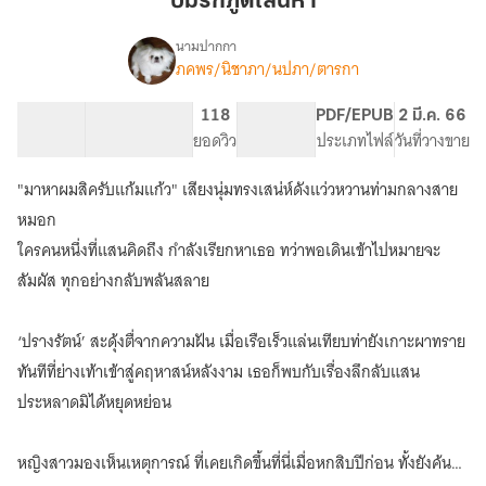
ปมรักภูตเสน่หา
เสน่หา
นามปากกา
ภคพร/นิชาภา/นปภา/ตารกา
เรื่อง
ปม
รัก
160.84K
580
118
PG ทั่วไป
PDF/EPUB
2 มี.ค. 66
ภูต
จำนวนคำ
จำนวนหน้า (A5)
ยอดวิว
ระดับเนื้อหา
ประเภทไฟล์
วันที่วางขาย
เสน่หา
"มาหาผมสิครับแก้มแก้ว" เสียงนุ่มทรงเสน่ห์ดังแว่วหวานท่ามกลางสาย
หมอก
ใครคนหนึ่งที่แสนคิดถึง กำลังเรียกหาเธอ ทว่าพอเดินเข้าไปหมายจะ
สัมผัส ทุกอย่างกลับพลันสลาย
‘ปรางรัตน์’ สะดุ้งตื่จากความฝัน เมื่อเรือเร็วแล่นเทียบท่ายังเกาะผาทราย
ทันทีที่ย่างเท้าเข้าสู่คฤหาสน์หลังงาม เธอก็พบกับเรื่องลึกลับแสน
ประหลาดมิได้หยุดหย่อน
หญิงสาวมองเห็นเหตุการณ์ ที่เคยเกิดขึ้นที่นี่เมื่อหกสิบปีก่อน ทั้งยังค้น