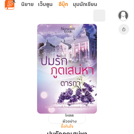
ข้ามไปยังเนื้อหาหลัก
นิยาย
เว็บตูน
อีบุ๊ก
มุมนักเขียน
โหลด
ปม
ตัวอย่าง
รัก
ซึ้งกินใจ
ภูต