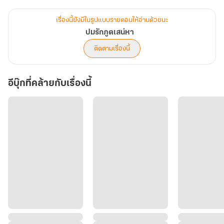
พบว่าในคฤหาสน์ มีวิญญาณรูปงามสถิตอยู่ ซ้ำร้ายเขายังปักใจเชื่อว่า
ปรางรัตน์คือคนรักที่รอคอยมาแสนนาน
เรื่องนี้ยังมีในรูปแบบรายตอนให้อ่านด้วยนะ
ปมรักภูตเสน่หา
หญิงสาวไม่อาจหนี เพราะมีภาระกิจสำคัญต้องทำ แต่ไม่ว่าจะปัญหาไหน
ติดตามเรื่องนี้
ก็ไม่น่าหนักใจเท่า ปัญหาเกี่ยวกับเจ้าของสถานที่อย่าง ‘ศิวกร’ จิตรกรผู้
หล่อเหลาคนนี้ มีพรสวรรค์ไม่ยิ่งหย่อนไปกว่าความเจ้าอารมณ์ เขาไม่เชื่อ
อีบุ๊กที่คล้ายกับเรื่องนี้
เรื่องภูตผี เฉกเช่นเดียวกับที่ ‘ไม่เชื่อในรัก'