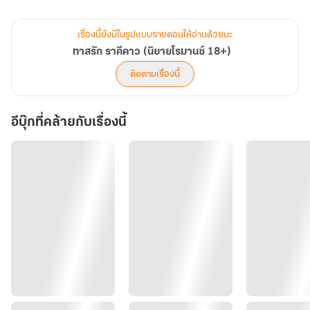
“พูดจาแบบนี้มันน่าชกปากนัก!” ทันเท่าความคิด เธอได้ลงมือทำเช่นนั้น
จริง ๆ !!!
เรื่องนี้ยังมีในรูปแบบรายตอนให้อ่านด้วยนะ
พอเสยกำปั้นใส่ใบหน้าหล่อเหลาของชายหนุ่มผู้มีดวงตางดงามดั่งสีของ
ทาสรัก ราคีคาว (นิยายโรมานซ์ 18+)
อัญมณีเท่านั้น ทุกสิ่งรอบตัวจึงดูเหมือนหยุดนิ่ง สลิลโรสลืมแม้แต่ลม
ติดตามเรื่องนี้
หายใจเลยทีเดียวเมื่อถูกเขาจ้องหน้าด้วยความโกรธ
อีบุ๊กที่คล้ายกับเรื่องนี้
“ไม่มีใครกล้าทำกับดูฮาร์น อัลบาราซูสแบบนี้!!!”
“คุณอยากว่าฉันก่อนทำไมล่ะ” สลิลโรสรีบแก้ตัว เธอคุ้นหูกับนามสกุล
ของเขาเหลือเกิน แต่ในเวลานี้เธอไม่สนใจอะไรอีกนอกจากขยับตัวหนีไป
ชิดประตูเพื่อหาวิธีลงจากรถ
แต่ก็ช้าไปเพราะชายหนุ่มได้รั้งตัวเธอมาบดขยี้จุมพิตในทันทีทันใด ชนิดที่
ไม่ให้เธอตั้งตัวด้วยซ้ำ!
และดูเหมือนเรื่องที่เธอก่อไว้จะไม่ยุติที่จุมพิตเดียวซะแล้วสิ!!!!