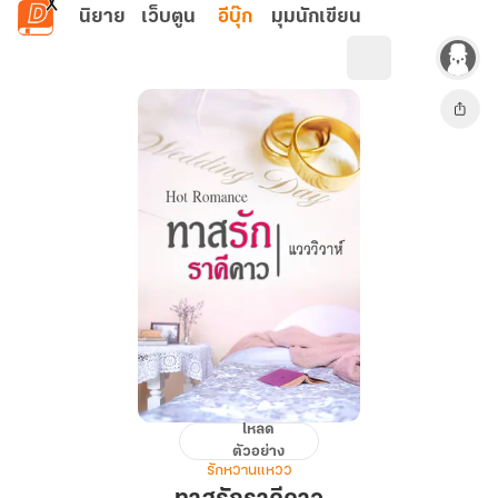
ข้ามไปยังเนื้อหาหลัก
นิยาย
เว็บตูน
อีบุ๊ก
มุมนักเขียน
โหลด
ทาส
ตัวอย่าง
รัก
รักหวานแหวว
ราคี