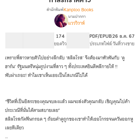
ทาสรักราคีคาว
คาว
Kanploo Books
สำนักพิมพ์
นามปากกา
เรื่อง
แวววิวาห์
ทาส
รัก
ราคี
71.07K
373
174
PG ทั่วไป
PDF/EPUB
26 ธ.ค. 67
คาว
จำนวนคำ
จำนวนหน้า (A5)
ยอดวิว
ระดับเนื้อหา
ประเภทไฟล์
วันที่วางขาย
(นิยาย
โรมานซ์
เพราะพี่สาวหายตัวไปอย่างลึกลับ ‘สลิลโรส’ จึงต้องมาพัวพันกับ ‘ดู
18+)
ฮาร์น’ รัฐมนตรีหนุ่มรูปงามที่สาว ๆ ทั้งประเทศยินดีพลีกายให้ !!
พับผ่าเถอะ! ทำไมเขาเห็นเธอเป็นโสเภณีไปได้
“ชีวิตที่เป็นอิสระของคุณจบลงแล้ว ผมจะส่งตัวคุณกลับ เชิญคุณไปค้า
ประเวณีที่นั่นได้ตามสบายเลย”
สลิลโรสกัดฟันกรอด ๆ ถ้อยคำดูถูกของเขาทำให้เธอโกรธจนควันออกหู
เลยทีเดียว