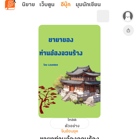
ข้ามไปยังเนื้อหาหลัก
นิยาย
เว็บตูน
อีบุ๊ก
มุมนักเขียน
โหลด
ชายา
ตัวอย่าง
ท่าน
จีนย้อนยุค
อ๋อง