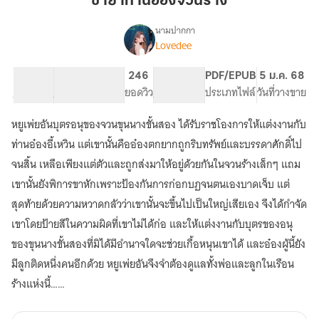
ชายาท่านอ๋องจวนร้าง
จวน
ร้าง
นามปากกา
Lovedee
เรื่อง
ชายา
ท่าน
35.68K
112
246
PG ทั่วไป
PDF/EPUB
5 ม.ค. 68
อ๋อง
จำนวนคำ
จำนวนหน้า (A5)
ยอดวิว
ระดับเนื้อหา
ประเภทไฟล์
วันที่วางขาย
จวน
ร้าง
หยูเพ่ยอันบุตรอนุของจวนขุนนางขั้นสอง ได้รับราชโองการให้แต่งงานกับ
ท่านอ๋องอี้เหวิน แต่เขานั้นคืออ๋องตกยากถูกริบทรัพย์และบรรดาศักดิ์ไป
จนสิ้น เหลือเพียงแต่ตัวและถูกส่งมาให้อยู่ด้วยกันในจวนร้างเล็กๆ แถม
เขานั้นยังพิการขาหักเพราะป้องกันการก่อกบฏจนตนเองบาดเจ็บ แต่
สุดท้ายด้วยความหวาดกลัวว่าเขานั้นจะขึ้นไปเป็นใหญ่เสียเอง จึงได้กำจัด
เขาโดยป้ายสีในความผิดที่เขาไม่ได้ก่อ และให้แต่งงานกับบุตรของอนุ
ของขุนนางขั้นสองที่มิได้มีอำนาจใดจะช่วยเกื้อหนุนเขาได้ และอ๋องผู้นี้ยัง
มีลูกติดหนึ่งคนอีกด้วย หยูเพ่ยอันจึงจำต้องดูแลทั้งพ่อและลูกในเรือน
ร้างแห่งนี้……