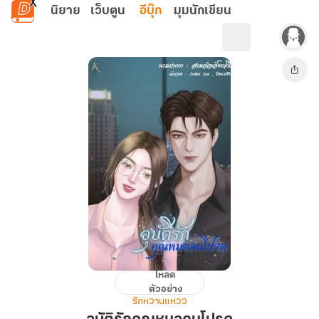
ข้ามไปยังเนื้อหาหลัก
นิยาย
เว็บตูน
อีบุ๊ก
มุมนักเขียน
โหลด
อุบัติ
ตัวอย่าง
รัก
รักหวานแหวว
คุณ