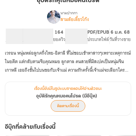
อุบัติรักคุณหมอคนโปรด
หมอ
คน
นามปากกา
สามล้อเลี้ยวโก้ง
เรื่อง
โปรด
อุบัติ
รัก
60.67K
346
164
PG ทั่วไป
PDF/EPUB
6 ม.ค. 68
คุณ
จำนวนคำ
จำนวนหน้า (A5)
ยอดวิว
ระดับเนื้อหา
ประเภทไฟล์
วันที่วางขาย
หมอ
คน
เวรอน หนุ่มหล่อลูกครึ่งไทย-อิตาลี ที่ไม่ชอบเข้าหาสาวๆเพราะเหตุการณ์
โปรด
(มี
ในอดีต แต่กลับตามจีบคุณหมอ ลูกตาล คนสวยที่มีสเปคเป็นหนุ่มจีน
อี
เกาหลี เธอถึงขั้นไปบนขอกับเจ้าแม่ ความรักครั้งนี้เจ้าแม่จะเลือกใคร...
บุ๊ค)
เรื่องนี้ยังมีในรูปแบบรายตอนให้อ่านด้วยนะ
อุบัติรักคุณหมอคนโปรด (มีอีบุ๊ค)
ติดตามเรื่องนี้
อีบุ๊กที่คล้ายกับเรื่องนี้