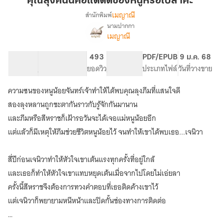
คุณลุงคนนี้คือแด๊ดดี้ของหนูหรือเปล่าคะ
นี้
เมญาณี
สำนักพิมพ์
คือ
นามปากกา
เรื่อง
แด๊ด
เมญาณี
คุณ
ดี้
ลุง
ของ
คน
129.72K
416
493
PG ทั่วไป
PDF/EPUB
9 ม.ค. 68
หนู
นี้
จำนวนคำ
จำนวนหน้า (A5)
ยอดวิว
ระดับเนื้อหา
ประเภทไฟล์
วันที่วางขาย
คือ
หรือ
แด๊ด
ความซนของหนูน้อยจันทร์เจ้าทำให้ได้พบคุณลุงภีมที่แสนใจดี
เปล่า
ดี้
คะ
สองลุงหลานถูกชะตากันราวกับรู้จักกันมานาน
ของ
หนู
และภีมหรือสีหราชก็เฝ้ารอวันจะได้เจอแม่หนูน้อยอีก
หรือ
แต่แล้วก็มีเหตุให้ภีมช่วยชีวิตหนูน้อยไว้ จนทำให้เขาได้พบเธอ...เจนิวา
เปล่า
คะ
สี่ปีก่อนเจนิวาทำให้หัวใจเขาเต้นแรงทุกครั้งที่อยู่ใกล้
และเธอก็ทำให้หัวใจเขาแทบหยุดเต้นเมื่อจากไปโดยไม่เอ่ยลา
ครั้งนี้สีหราชจึงต้องการทวงคำตอบที่เธอติดค้างเขาไว้
แต่เจนิวาก็พยายามหนีหน้าและปิดกั้นช่องทางการติดต่อ