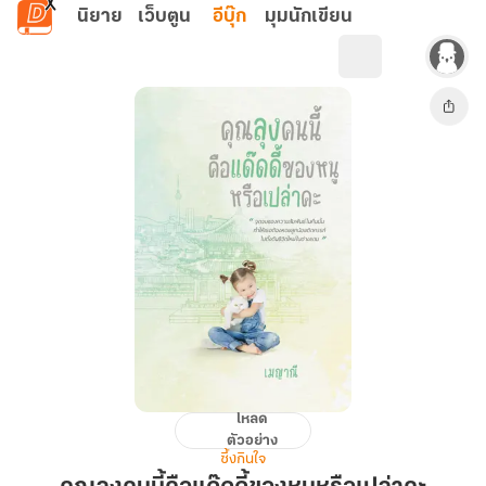
ข้ามไปยังเนื้อหาหลัก
นิยาย
เว็บตูน
อีบุ๊ก
มุมนักเขียน
โหลด
คุณ
ตัวอย่าง
ลุง
ซึ้งกินใจ
คน