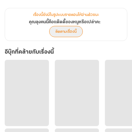
แต่งานนี้เกลือเป็นหนอน ปันใจให้ข้าศึกไปซะแล้ว
ถึงเธอจะไม่อยากเจอเขา แต่ลูกของเธอเปิดทางให้เขา
เรื่องนี้ยังมีในรูปแบบรายตอนให้อ่านด้วยนะ
และเขาก็รักหนูน้อยโดยไม่มีเงื่อนไขไปเสียแล้ว
คุณลุงคนนี้คือแด๊ดดี้ของหนูหรือเปล่าคะ
ติดตามเรื่องนี้
สีหราชเดินหน้าบุกไม่ยั้งจนได้ใกล้ชิดเด็กหญิงจันทร์เจ้า
และเขาก็ปฏิเสธไม่ได้เลยว่าลึกๆ ยังอยากพบเจนิวา
อีบุ๊กที่คล้ายกับเรื่องนี้
เพราะไม่ว่าผ่านไปนานแค่ไหน หัวใจเขาไม่เคยลืมเธอ
และยังปรารถนาให้เธอกลับมาเป็นคนของใจเช่นเดิม
ซีรีส์จรุงอัษฎา มีทั้งหมด 2 เรื่องคือ
1. BIKERพ่อลูกอ่อน