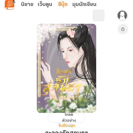
ข้ามไปยังเนื้อหาหลัก
นิยาย
เว็บตูน
อีบุ๊ก
มุมนักเขียน
โหลด
ละออง
ตัวอย่าง
รัก
จีนย้อนยุค
สุ