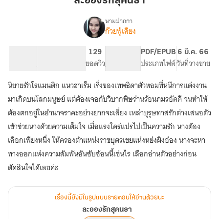
ละอองรักสุคนธา
คนธา
นามปากกา
ก๊วยฟู่เสียง
เรื่อง
ละออง
รัก
51.35K
266
129
PG ทั่วไป
PDF/EPUB
6 มี.ค. 66
สุ
จำนวนคำ
จำนวนหน้า (A5)
ยอดวิว
ระดับเนื้อหา
ประเภทไฟล์
วันที่วางขาย
คนธา
นิยายรักโรแมนติก แนวฮาเร็ม เรื่งของเทพธิดาตัวหอมที่หนีการแต่งงาน
มาเกิดบนโลกมนูษย์ แต่ต้องเจอกับวิบากพิษร่านร้อนภมรอัคคี จนทำให้
ต้องตกอยู่ในอำนาจราคะอย่างยากจะเลี่ยง เหล่าบุรุษทาสรักต่างเสนอตัว
เข้าช่วยนางด้วยความเต็มใจ เมื่อแรงใคร่แปรไปเป็นความรัก นางต้อง
เลือกเพียงหนึ่ง ให้ครองตำแหน่งราชบุตรเขยแห่งหย่งผิงอ๋อง นางจะหา
ทางออกแห่งความสัมพันอันซับซ้อนนี้เช่นไร เลือกอ่านตัวอย่างก่อน
ตัดสินใจได้เลยค่ะ
เรื่องนี้ยังมีในรูปแบบรายตอนให้อ่านด้วยนะ
ละอองรักสุคนธา