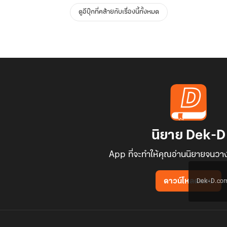
ดูอีบุ๊กที่คล้ายกับเรื่องนี้ทั้งหมด
นิยาย Dek-D
App ที่จะทำให้คุณอ่านนิยายจนวาง
Dek-D.com ใช
ดาวน์โหลดแอป