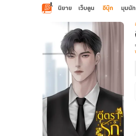
ข้ามไปยังเนื้อหาหลัก
นิยาย
เว็บตูน
อีบุ๊ก
มุมนัก
เ