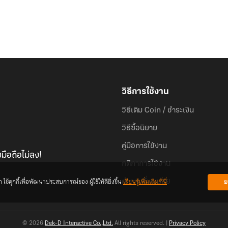
วิธีการใช้งาน
วิธีเติม Coin / ชำระเงิน
วิธีซื้อนิยาย
คู่มือการใช้งาน
มือถือไม่ลง!
กติกาการใช้งาน
้คุกกี้เพื่อพัฒนาประสบการณ์ของ ผู้ใช้ให้ดียิ่งขึ้น
เรียนรู้เพิ่มเติมที่นี่
ย
คำถามที่พบบ่อย
© 2026
Dek-D Interactive Co.,Ltd.
All rights reserved. |
Privacy Policy