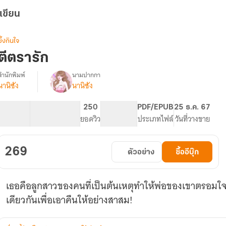
เขียน
ซึ้งกินใจ
ตีตรารัก
สำนักพิมพ์
นามปากกา
นานิซัง
นานิซัง
รื่อง
ตี
ตรา
144.56K
468
250
PG ทั่วไป
PDF/EPUB
25 ธ.ค. 67
รัก.
จำนวนคำ
จำนวนหน้า (A5)
ยอดวิว
ระดับเนื้อหา
ประเภทไฟล์
วันที่วางขาย
269
ตัวอย่าง
ซื้ออีบุ๊ก
เธอคือลูกสาวของคนที่เป็นต้นเหตุทำให้พ่อของเขาตรอมใจต
เดียวกันเพื่อเอาคืนให้อย่างสาสม!